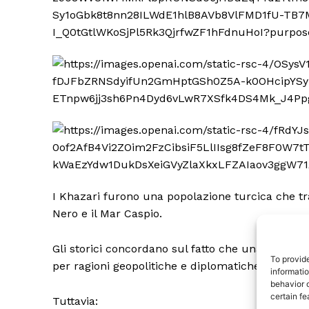
TrueRe
I Khazari furono una popolazione turcica che tra 
I cittadini
Nero e il Mar Caspio.
notiz
Gli storici concordano sul fatto che una parte de
To provid
per ragioni geopolitiche e diplomatiche.
informati
behavior o
certain fe
Tuttavia: