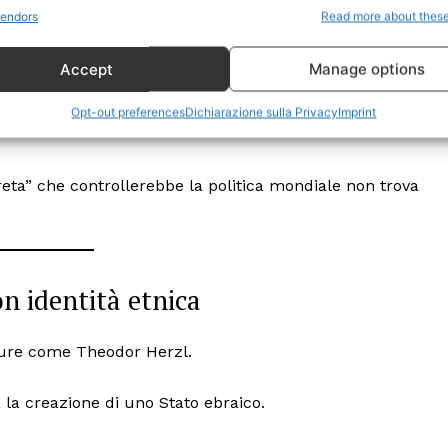
Politica
endors
Read more about thes
Economia
ertirono;
Accept
Manage options
LifeStyle
cendano principalmente dai Khazari;
Vero Green
complesse e diversificate delle popolazioni ebraiche
Opt-out preferences
Dichiarazione sulla Privacy
Imprint
Donazione
 ORA
reta” che controllerebbe la politica mondiale non trova
on identità etnica
igure come Theodor Herzl.
 la creazione di uno Stato ebraico.