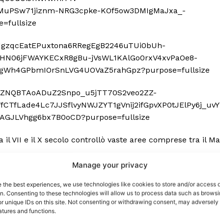
port
il VII e il X secolo controllò vaste aree comprese tra il Ma
 sono le
TrueReport
ie
Manage your privacy
lle élite khazare si convertì all’ebraismo, probabilmente
Home
e the best experiences, we use technologies like cookies to store and/or access 
on. Consenting to these technologies will allow us to process data such as brows
Geopolitica
r unique IDs on this site. Not consenting or withdrawing consent, may adversely 
CildresQue
atures and functions.