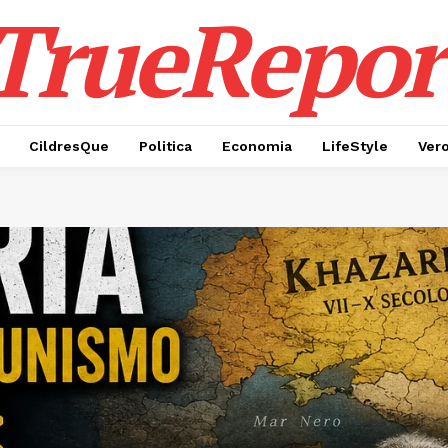
TrueRepor
CildresQue
Politica
Economia
LifeStyle
Ver