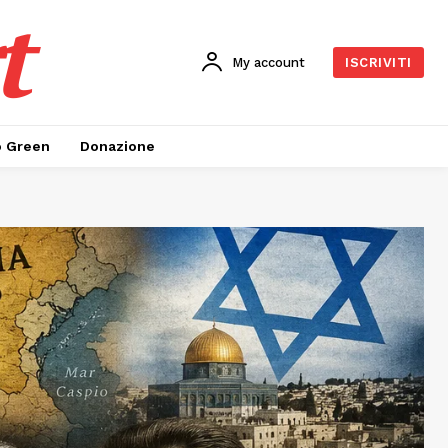
t
My account
ISCRIVITI
o Green
Donazione