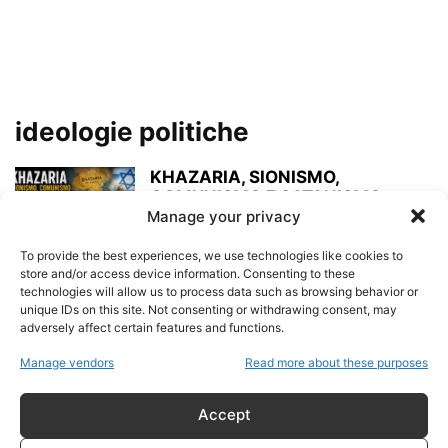
ideologie politiche
KHAZARIA, SIONISMO,
COMUNISMO E SATANISMO:
Manage your privacy
ANALISI CRITICA DI UNA
NARRATIVA COMPLOTTISTA...
To provide the best experiences, we use technologies like cookies to
admin
-
7 Giugno 2026
store and/or access device information. Consenting to these
technologies will allow us to process data such as browsing behavior or
unique IDs on this site. Not consenting or withdrawing consent, may
LA STRANA ALLEANZA
adversely affect certain features and functions.
admin
-
5 Giugno 2026
Manage vendors
Read more about these purposes
Accept
Fascismo contro Comunismo e