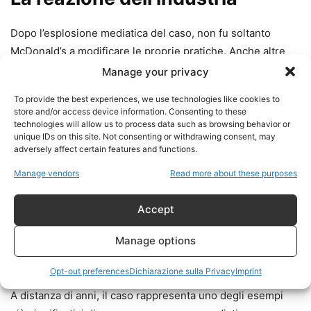
Dopo l’esplosione mediatica del caso, non fu soltanto
McDonald’s a modificare le proprie pratiche. Anche altre
grandi catene come Burger King e Taco Bell
Manage your privacy
abbandonarono l’utilizzo della carne trattata con
To provide the best experiences, we use technologies like cookies to
ammoniaca nei loro prodotti.
store and/or access device information. Consenting to these
technologies will allow us to process data such as browsing behavior or
unique IDs on this site. Not consenting or withdrawing consent, may
Questo contribuì a consolidare nell’immaginario collettivo
adversely affect certain features and functions.
l’idea che Jamie Oliver avesse ottenuto una vittoria
Manage vendors
Read more about these purposes
significativa contro il settore del fast food, anche se non
attraverso i tribunali.
Accept
Una vittoria culturale più che
Manage options
giudiziaria
Opt-out preferences
Dichiarazione sulla Privacy
Imprint
A distanza di anni, il caso rappresenta uno degli esempi