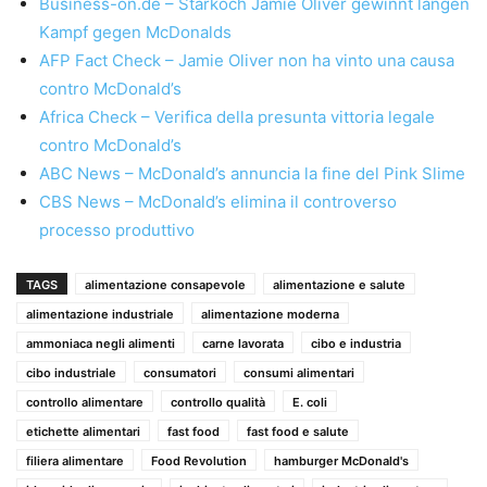
Business-on.de – Starkoch Jamie Oliver gewinnt langen
Kampf gegen McDonalds
AFP Fact Check – Jamie Oliver non ha vinto una causa
contro McDonald’s
Africa Check – Verifica della presunta vittoria legale
contro McDonald’s
ABC News – McDonald’s annuncia la fine del Pink Slime
CBS News – McDonald’s elimina il controverso
processo produttivo
TAGS
alimentazione consapevole
alimentazione e salute
alimentazione industriale
alimentazione moderna
ammoniaca negli alimenti
carne lavorata
cibo e industria
cibo industriale
consumatori
consumi alimentari
controllo alimentare
controllo qualità
E. coli
etichette alimentari
fast food
fast food e salute
filiera alimentare
Food Revolution
hamburger McDonald's