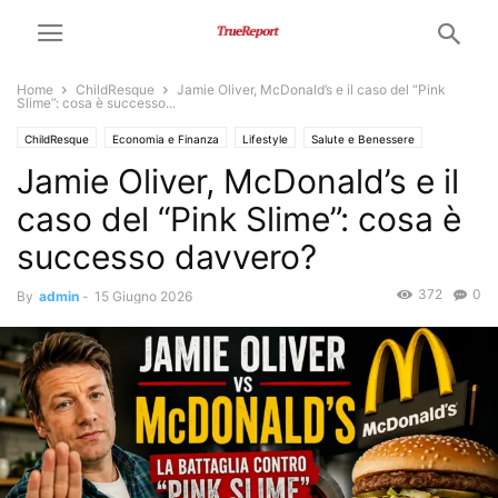
Home
ChildResque
Jamie Oliver, McDonald’s e il caso del “Pink
Slime”: cosa è successo...
ChildResque
Economia e Finanza
Lifestyle
Salute e Benessere
Jamie Oliver, McDonald’s e il
caso del “Pink Slime”: cosa è
successo davvero?
372
0
By
admin
-
15 Giugno 2026