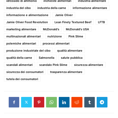
idrossido di ammonio
inchieste alimentari
industria alimentare
industria del cibo
industria della carne
informazione alimentare
informazione e alimentazione
Jamie Oliver
Jamie Oliver Food Revolution
Lean Finely Textured Beef
LFTB
marketing alimentare
McDonald's
McDonald's USA
multinazionali alimentari
nutrizione
Pink Slime
polemiche alimentari
processi alimentari
produzione industriale del cibo
qualità alimentare
qualità della carne
Salmonella
salute pubblica
scandali alimentari
scandalo Pink Slime
sicurezza alimentare
sicurezza dei consumatori
trasparenza alimentare
tutela dei consumatori