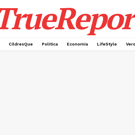
TrueRepor
CildresQue
Politica
Economia
LifeStyle
Ver