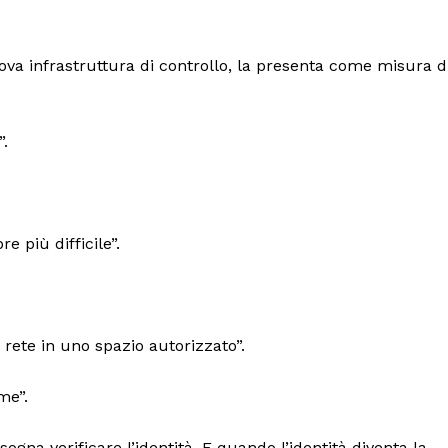
ova infrastruttura di controllo, la presenta come misura d
”.
 più difficile”.
port
 sono le
TrueReport
ie
 rete in uno spazio autorizzato”.
Home
Geopolitica
me”.
CildresQue
bisogna verificare l’identità. E quando l’identità diventa la