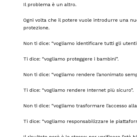
Il problema è un altro.
Ogni volta che il potere vuole introdurre una nu
protezione.
Non ti dice: “vogliamo identificare tutti gli utenti
Ti dice: “vogliamo proteggere i bambini”.
Non ti dice: “vogliamo rendere l’anonimato sempre
TrueRe
Ti dice: “vogliamo rendere Internet più sicuro”.
I cittadini
notiz
Non ti dice: “vogliamo trasformare l’accesso alla
Ti dice: “vogliamo responsabilizzare le piattafor
Il risultato però è lo stesso: per verificare l’età 