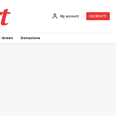
t
My account
ISCRIVITI
o Green
Donazione