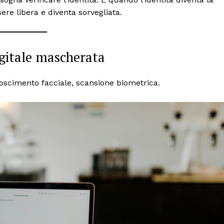
Politica
ere libera e diventa sorvegliata.
Economia
LifeStyle
Vero Green
digitale mascherata
Donazione
 ORA
oscimento facciale, scansione biometrica.