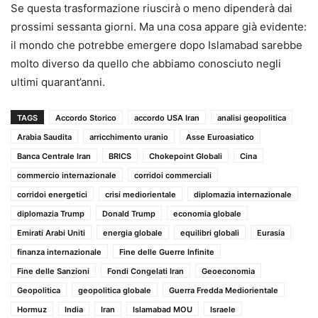
Se questa trasformazione riuscirà o meno dipenderà dai
prossimi sessanta giorni. Ma una cosa appare già evidente:
il mondo che potrebbe emergere dopo Islamabad sarebbe
molto diverso da quello che abbiamo conosciuto negli
ultimi quarant’anni.
TAGS
Accordo Storico
accordo USA Iran
analisi geopolitica
Arabia Saudita
arricchimento uranio
Asse Euroasiatico
Banca Centrale Iran
BRICS
Chokepoint Globali
Cina
commercio internazionale
corridoi commerciali
corridoi energetici
crisi mediorientale
diplomazia internazionale
diplomazia Trump
Donald Trump
economia globale
Emirati Arabi Uniti
energia globale
equilibri globali
Eurasia
finanza internazionale
Fine delle Guerre Infinite
Fine delle Sanzioni
Fondi Congelati Iran
Geoeconomia
Geopolitica
geopolitica globale
Guerra Fredda Mediorientale
Hormuz
India
Iran
Islamabad MOU
Israele