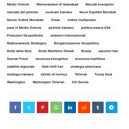
Medio Oriente
Memorandum di Islamabad
Mercati energetici
mercato del petrolio
nucleare iraniano
Nuovi Equilibri Mondiali
Nuovo Ordine Mondiale
Oman
ordine multipolare
pace in Medio Oriente
petrolio iraniano
politica estera USA
Proiezioni Geopolitiche
relazioni internazionali
Riallineamento Strategico
Riorganizzazione Geopolitica
Rotte della Seta
Rotte Marittime Globali
Russia
sanzioni Iran
Scenari Futuri
sicurezza energetica
sicurezza marittima
stabilità regionale
Stati Uniti Iran
strategia americana
strategia iraniana
stretto di hormuz
Teheran
Trump Deal
Washington
Washington Teheran
XXI Secolo