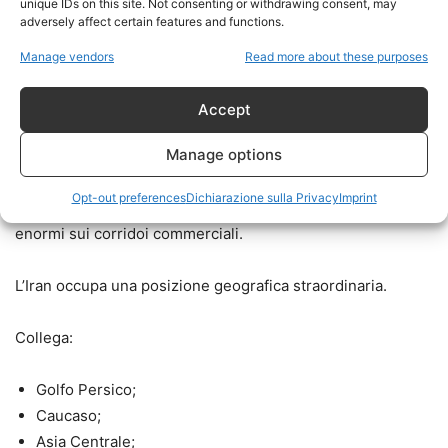
unique IDs on this site. Not consenting or withdrawing consent, may
traguardo finale, ma uno strumento per liberare risorse
adversely affect certain features and functions.
strategiche.
Manage vendors
Read more about these purposes
Accept
Proiezione Analitica 7 – Il nuovo
asse euro-asiatico
Manage options
Opt-out preferences
Dichiarazione sulla Privacy
Imprint
Una normalizzazione iraniana potrebbe avere effetti
enormi sui corridoi commerciali.
L’Iran occupa una posizione geografica straordinaria.
Collega:
Golfo Persico;
Caucaso;
Asia Centrale;