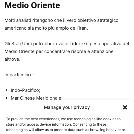
Medio Oriente
Molti analisti ritengono che il vero obiettivo strategico
americano sia molto più ampio dell’Iran.
Gli Stati Uniti potrebbero voler ridurre il peso operativo del
Medio Oriente per concentrare risorse e attenzione
altrove.
In particolare:
Indo-Pacifico;
Mar Cinese Meridionale;
Taiwan;
Manage your privacy
competizione economica e tecnologica con la Cina.
To provide the best experiences, we use technologies like cookies to
store and/or access device information. Consenting to these
In questa prospettiva il memorandum non sarebbe il
technologies will allow us to process data such as browsing behavior or