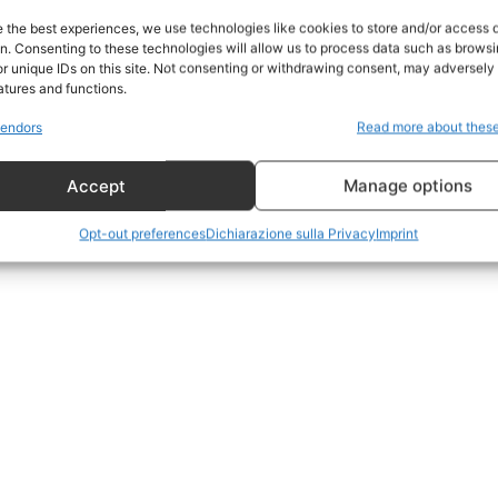
Home
e the best experiences, we use technologies like cookies to store and/or access 
on. Consenting to these technologies will allow us to process data such as brows
Geopolitica
r unique IDs on this site. Not consenting or withdrawing consent, may adversely 
CildresQue
atures and functions.
Politica
endors
Read more about thes
Economia
Accept
Manage options
LifeStyle
Vero Green
Opt-out preferences
Dichiarazione sulla Privacy
Imprint
Donazione
 ORA