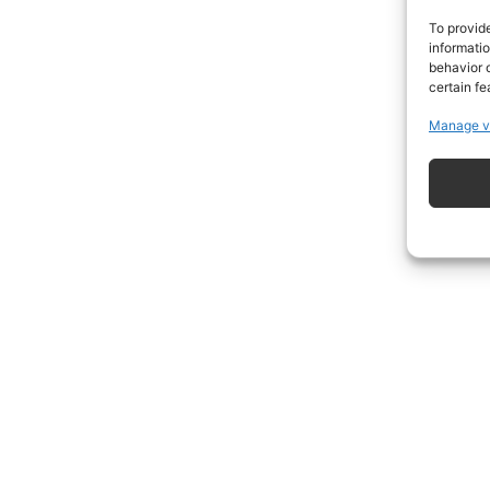
To provid
informati
behavior o
certain fe
Manage v
ISCRIVITI