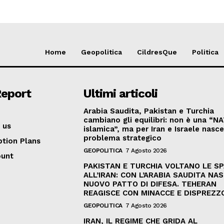
Home
Geopolitica
CildresQue
Politica
Report
Ultimi articoli
Arabia Saudita, Pakistan e Turchia
cambiano gli equilibri: non è una “N
 us
islamica”, ma per Iran e Israele nasc
problema strategico
ption Plans
GEOPOLITICA
7 Agosto 2026
ount
PAKISTAN E TURCHIA VOLTANO LE S
ALL’IRAN: CON L’ARABIA SAUDITA NAS
NUOVO PATTO DI DIFESA. TEHERAN
REAGISCE CON MINACCE E DISPREZZ
GEOPOLITICA
7 Agosto 2026
IRAN, IL REGIME CHE GRIDA AL