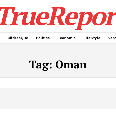
TrueRepor
CildresQue
Politica
Economia
LifeStyle
Ver
Tag:
Oman