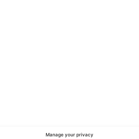
port
 sono le
TrueReport
ie
Manage your privacy