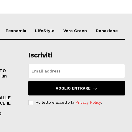
Economia
LifeStyle
Vero Green
Donazione
Iscriviti
ATO
e un
VOGLIO ENTRARE
PALLE
Ho letto e accetto la
Privacy Policy
.
CE IL
O