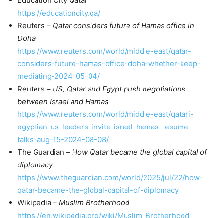
Education City Qatar
https://educationcity.qa/
Reuters –
Qatar considers future of Hamas office in
Doha
https://www.reuters.com/world/middle-east/qatar-
considers-future-hamas-office-doha-whether-keep-
mediating-2024-05-04/
Reuters –
US, Qatar and Egypt push negotiations
between Israel and Hamas
https://www.reuters.com/world/middle-east/qatari-
egyptian-us-leaders-invite-israel-hamas-resume-
talks-aug-15-2024-08-08/
The Guardian –
How Qatar became the global capital of
diplomacy
https://www.theguardian.com/world/2025/jul/22/how-
qatar-became-the-global-capital-of-diplomacy
Wikipedia –
Muslim Brotherhood
https://en.wikipedia.org/wiki/Muslim_Brotherhood