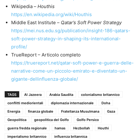
Wikipedia –
Houthis
https://en.wikipedia.org/wiki/Houthis
Middle East Institute –
Qatar’s Soft Power Strategy
https://mei.nus.edu.sg/publication/insight-186-qatars-
soft-power-strategy-in-shaping-its-international-
profile/
TrueReport – Articolo completo
https://truereport.net/qatar-soft-power-e-guerra-delle-
narrative-come-un-piccolo-emirato-e-diventato-un-
gigante-dellinfluenza-globale/
TAGS
Al Jazeera
Arabia Saudita
colonialismo britannico
conflitti mediorientali
diplomazia internazionale
Doha
Energia
finanza globale
Fratellanza Musulmana
Gaza
Geopolitica
geopolitica del Golfo
Golfo Persico
guerra fredda regionale
hamas
Hezbollah
Houthi
imperialismo britannico
influenza britannica