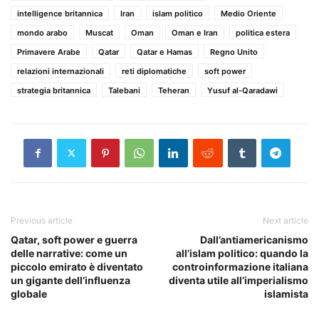
intelligence britannica
Iran
islam politico
Medio Oriente
mondo arabo
Muscat
Oman
Oman e Iran
politica estera
Primavere Arabe
Qatar
Qatar e Hamas
Regno Unito
relazioni internazionali
reti diplomatiche
soft power
strategia britannica
Talebani
Teheran
Yusuf al-Qaradawi
Previous article
Next article
Qatar, soft power e guerra
Dall’antiamericanismo
delle narrative: come un
all’islam politico: quando la
piccolo emirato è diventato
controinformazione italiana
un gigante dell’influenza
diventa utile all’imperialismo
globale
islamista