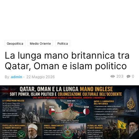
Geopolitica
Medio Oriente
Politica
La lunga mano britannica tra
Qatar, Oman e islam politico
203
0
By
admin
-
22 Maggio 2026