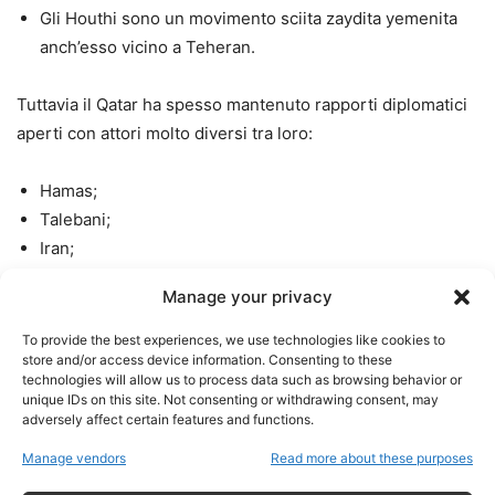
Gli Houthi sono un movimento sciita zaydita yemenita
anch’esso vicino a Teheran.
Tuttavia il Qatar ha spesso mantenuto rapporti diplomatici
aperti con attori molto diversi tra loro:
Hamas;
Talebani;
Iran;
gruppi islamisti sunniti;
Manage your privacy
governi occidentali.
To provide the best experiences, we use technologies like cookies to
store and/or access device information. Consenting to these
Questa strategia ha trasformato Doha in uno dei principali
technologies will allow us to process data such as browsing behavior or
mediatori regionali.
unique IDs on this site. Not consenting or withdrawing consent, may
adversely affect certain features and functions.
Manage vendors
Read more about these purposes
L’Oman: neutralità e