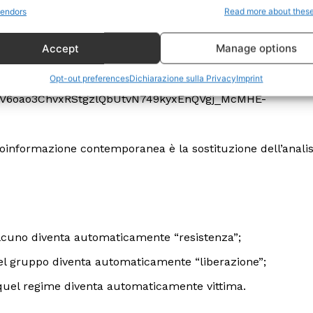
Politica
endors
Read more about thes
Economia
Accept
Manage options
LifeStyle
Vero Green
Opt-out preferences
Dichiarazione sulla Privacy
Imprint
Donazione
 ORA
roinformazione contemporanea è la sostituzione dell’analis
lcuno diventa automaticamente “resistenza”;
l gruppo diventa automaticamente “liberazione”;
 quel regime diventa automaticamente vittima.