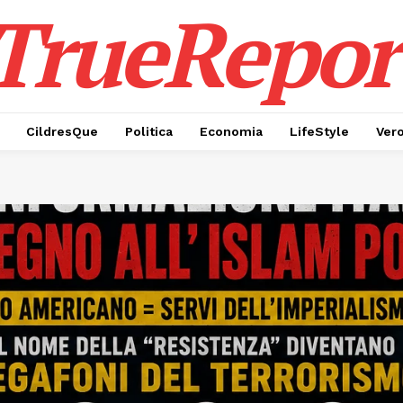
TrueRepor
CildresQue
Politica
Economia
LifeStyle
Ver