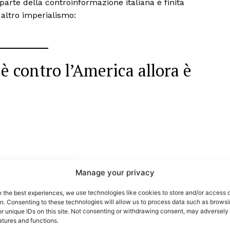
arte della controinformazione italiana è finita
altro imperialismo:
 è contro l’America allora è
port
 sono le
TrueReport
ie
Manage your privacy
Home
e the best experiences, we use technologies like cookies to store and/or access 
on. Consenting to these technologies will allow us to process data such as brows
Geopolitica
r unique IDs on this site. Not consenting or withdrawing consent, may adversely 
CildresQue
atures and functions.