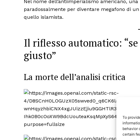
Nel nome dell’antiimperialismo americano, una p
paradossalmente per diventare megafono di un 
quello islamista.
Il riflesso automatico: “se
giusto”
La morte dell’analisi critica
TrueRe
I cittadini
notiz
To provid
informati
behavior o
certain fe