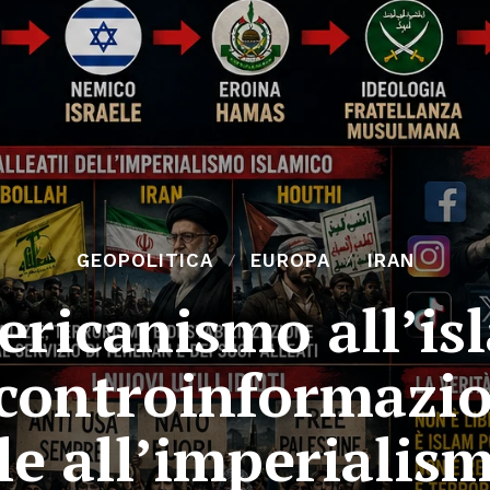
GEOPOLITICA
EUROPA
IRAN
ericanismo all’isl
controinformazio
le all’imperialis