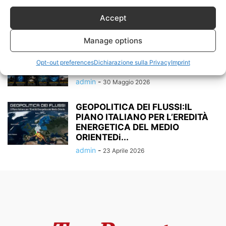
“TUNNEL” PUTIN-TRUMP: LA
STORIA DIMENTICATA...
Accept
admin
-
7 Giugno 2026
Manage options
Dalla Siberia al Nuovo Ordine
Multipolare: il Vertice Segreto
Opt-out preferences
Dichiarazione sulla Privacy
Imprint
dell’FSB che...
admin
-
30 Maggio 2026
GEOPOLITICA DEI FLUSSI:IL
PIANO ITALIANO PER L’EREDITÀ
ENERGETICA DEL MEDIO
ORIENTEDi...
admin
-
23 Aprile 2026