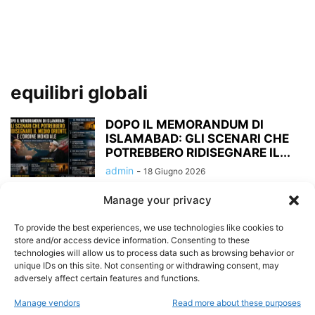
equilibri globali
DOPO IL MEMORANDUM DI
ISLAMABAD: GLI SCENARI CHE
POTREBBERO RIDISEGNARE IL...
admin
-
18 Giugno 2026
Manage your privacy
Finalmente la Pace tra Iran e Stati
Uniti: la Guerra che...
To provide the best experiences, we use technologies like cookies to
admin
-
15 Giugno 2026
store and/or access device information. Consenting to these
technologies will allow us to process data such as browsing behavior or
unique IDs on this site. Not consenting or withdrawing consent, may
adversely affect certain features and functions.
DAL PONTE DELLA PACE
KENNEDY-KHRUSHCHEV AL
Manage vendors
Read more about these purposes