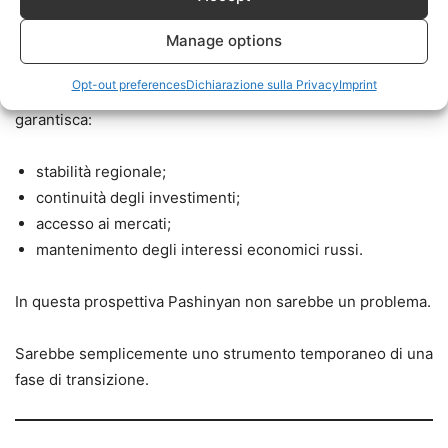
Pacini riporta il ragionamento di numerosi accademici ed
Manage options
economisti russi secondo cui, nella logica degli scacchi
geopolitici, potrebbe essere conveniente accettare la
Opt-out preferences
Dichiarazione sulla Privacy
Imprint
presenza di un leader filoeuropeo purché questo
garantisca:
stabilità regionale;
continuità degli investimenti;
accesso ai mercati;
mantenimento degli interessi economici russi.
In questa prospettiva Pashinyan non sarebbe un problema.
Sarebbe semplicemente uno strumento temporaneo di una
fase di transizione.