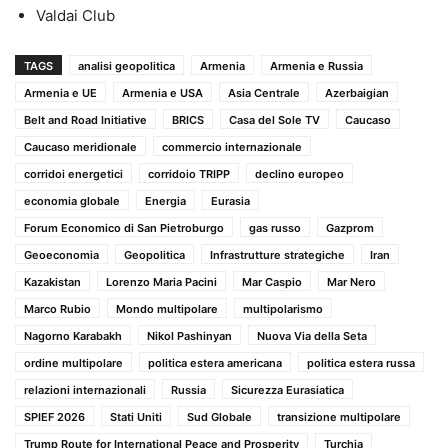
Valdai Club
TAGS
analisi geopolitica
Armenia
Armenia e Russia
Armenia e UE
Armenia e USA
Asia Centrale
Azerbaigian
Belt and Road Initiative
BRICS
Casa del Sole TV
Caucaso
Caucaso meridionale
commercio internazionale
corridoi energetici
corridoio TRIPP
declino europeo
economia globale
Energia
Eurasia
Forum Economico di San Pietroburgo
gas russo
Gazprom
Geoeconomia
Geopolitica
Infrastrutture strategiche
Iran
Kazakistan
Lorenzo Maria Pacini
Mar Caspio
Mar Nero
Marco Rubio
Mondo multipolare
multipolarismo
Nagorno Karabakh
Nikol Pashinyan
Nuova Via della Seta
ordine multipolare
politica estera americana
politica estera russa
relazioni internazionali
Russia
Sicurezza Eurasiatica
SPIEF 2026
Stati Uniti
Sud Globale
transizione multipolare
Trump Route for International Peace and Prosperity
Turchia