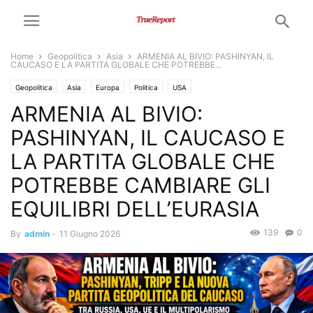
Home
Geopolitica
Asia
ARMENIA AL BIVIO: PASHINYAN, IL
CAUCASO E LA PARTITA GLOBALE CHE POTREBBE...
Geopolitica
Asia
Europa
Politica
USA
ARMENIA AL BIVIO:
PASHINYAN, IL CAUCASO E
LA PARTITA GLOBALE CHE
POTREBBE CAMBIARE GLI
EQUILIBRI DELL’EURASIA
139
0
By
admin
-
11 Giugno 2026