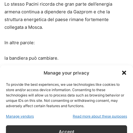
Lo stesso Pacini ricorda che gran parte dell’energia
armena continua a dipendere da Gazprom e che la
struttura energetica del paese rimane fortemente
collegata a Mosca.
In altre parole:
la bandiera può cambiare.
Manage your privacy
Gli interessi economici potrebbero rimanere.
To provide the best experiences, we use technologies like cookies to
store and/or access device information. Consenting to these
technologies will allow us to process data such as browsing behavior or
Il sacrificio del pedone?
unique IDs on this site. Not consenting or withdrawing consent, may
adversely affect certain features and functions.
Una delle riflessioni più interessanti emerse nell’intervista
Manage vendors
Read more about these purposes
riguarda il possibile approccio strategico russo.
Accept