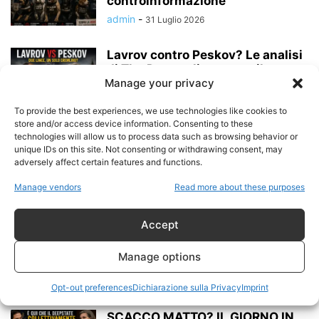
controinformazione
admin
-
31 Luglio 2026
Lavrov contro Peskov? Le analisi
di The Duran alimentano il
Manage your privacy
dibattito...
admin
-
24 Luglio 2026
To provide the best experiences, we use technologies like cookies to
store and/or access device information. Consenting to these
I cani da riporto della
technologies will allow us to process data such as browsing behavior or
unique IDs on this site. Not consenting or withdrawing consent, may
controinformazione italiana:
adversely affect certain features and functions.
quando la propaganda
democratica...
Manage vendors
Read more about these purposes
admin
-
30 Giugno 2026
Accept
CHECKMATE? THE DAY VICTORIA
NULAND ADMITTED THE
Manage options
EXISTENCE OF BIOLABS IN...
admin
-
12 Giugno 2026
Opt-out preferences
Dichiarazione sulla Privacy
Imprint
SCACCO MATTO? IL GIORNO IN