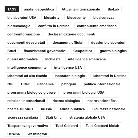
TAGS
analisi geopolitica
Attualità internazionale
BioLab
biolaboratori USA
biosafety
biosecurity
biosicurezza
biotecnologie
conflitto in Ucraina
contribuente americano
controinformazione
declassificazione documenti
documenti desecretati
documenti ufficiali
dossier biolaboratori
Fauci
finanziamenti governativi
Geopolitica
guerra biologica
guerra informativa
Inchiesta
intelligence americana
intelligence community
intelligence USA
laboratori ad alto rischio
laboratori biologici
laboratori in Ucraina
NIH
ODNI
Pandemia
patogeni
politica internazionale
programma biologico globale
programmi biologici USA
relazioni internazionali
ricerca biologica
ricerca scientifica
ricerca sui virus
Russia
salute pubblica
Sicurezza nazionale
sicurezza sanitaria
Stati Uniti
strategia globale USA
Trasparenza governativa
Tulsi Gabbard
Tulsi Gabbard biolab
Ucraina
Washington