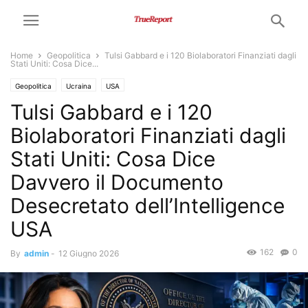
Home
Geopolitica
Tulsi Gabbard e i 120 Biolaboratori Finanziati dagli
Stati Uniti: Cosa Dice...
Geopolitica
Ucraina
USA
Tulsi Gabbard e i 120
Biolaboratori Finanziati dagli
Stati Uniti: Cosa Dice
Davvero il Documento
Desecretato dell’Intelligence
USA
162
0
By
admin
-
12 Giugno 2026