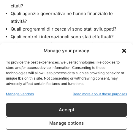
citati?
Quali agenzie governative ne hanno finanziato le
attività?
Quali programmi di ricerca vi sono stati sviluppati?
Quali controlli internazionali sono stati effettuati?
Esistono documenti che possano chiarire il livello di
Manage your privacy
rischio biologico associato alle attività svolte?
To provide the best experiences, we use technologies like cookies to
Per il momento il comunicato rappresenta una
store and/or access device information. Consenting to these
technologies will allow us to process data such as browsing behavior or
dichiarazione iniziale e non costituisce una pubblicazione
unique IDs on this site. Not consenting or withdrawing consent, may
completa dell’intera documentazione raccolta
adversely affect certain features and functions.
dall’intelligence americana.
Manage vendors
Read more about these purposes
Tra sicurezza sanitaria e
Accept
sicurezza nazionale
Manage options