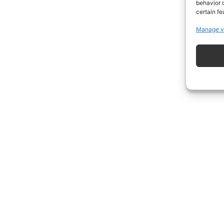
behavior o
certain fe
Manage v
ISCRIVITI