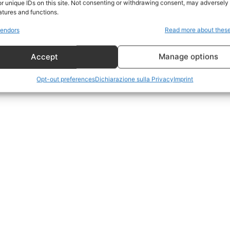
r unique IDs on this site. Not consenting or withdrawing consent, may adversely 
CildresQue
atures and functions.
Politica
endors
Read more about thes
Economia
Accept
Manage options
LifeStyle
Vero Green
Opt-out preferences
Dichiarazione sulla Privacy
Imprint
Donazione
 ORA