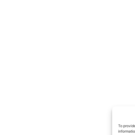
TrueRe
I cittadini
notiz
To provid
informati