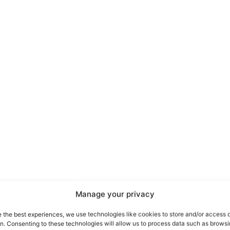
port
 sono le
TrueReport
ie
Manage your privacy
Home
e the best experiences, we use technologies like cookies to store and/or access 
on. Consenting to these technologies will allow us to process data such as brows
Geopolitica