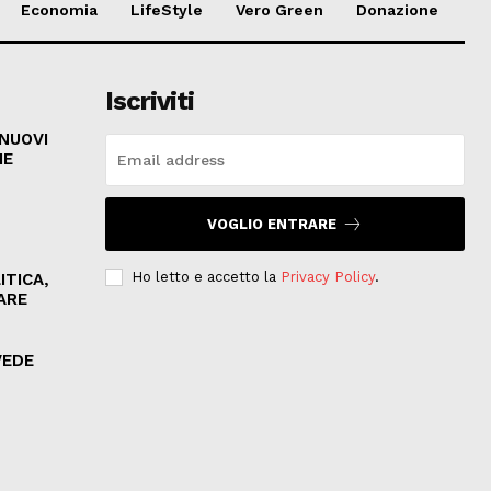
Economia
LifeStyle
Vero Green
Donazione
Iscriviti
 NUOVI
HE
VOGLIO ENTRARE
Ho letto e accetto la
Privacy Policy
.
ITICA,
ARE
VEDE