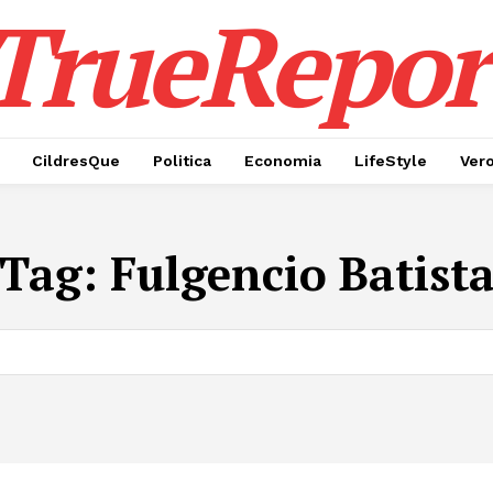
TrueRepor
CildresQue
Politica
Economia
LifeStyle
Ver
Tag:
Fulgencio Batist