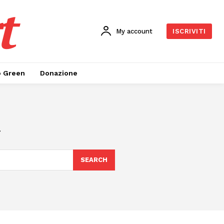
t
My account
ISCRIVITI
o Green
Donazione
a
SEARCH