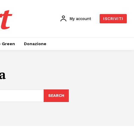
t
My account
ISCRIVITI
o Green
Donazione
a
SEARCH