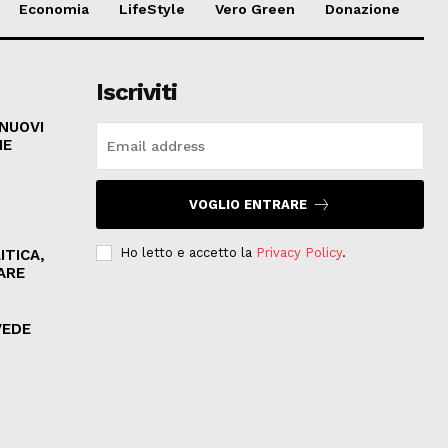
Economia
LifeStyle
Vero Green
Donazione
Iscriviti
 NUOVI
HE
VOGLIO ENTRARE
Ho letto e accetto la
Privacy Policy
.
ITICA,
ARE
VEDE