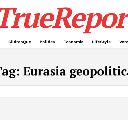
TrueRepor
CildresQue
Politica
Economia
LifeStyle
Ver
Tag:
Eurasia geopolitic