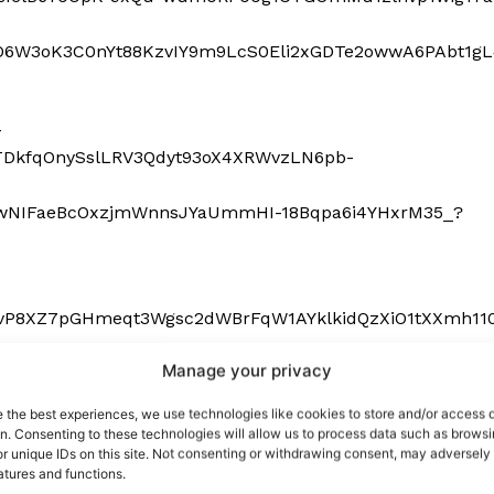
port
 sono le
TrueReport
ie
Manage your privacy
Home
e the best experiences, we use technologies like cookies to store and/or access 
on. Consenting to these technologies will allow us to process data such as brows
Geopolitica
a distribuzione dei seggi potrebbe configurarsi così:
r unique IDs on this site. Not consenting or withdrawing consent, may adversely 
CildresQue
atures and functions.