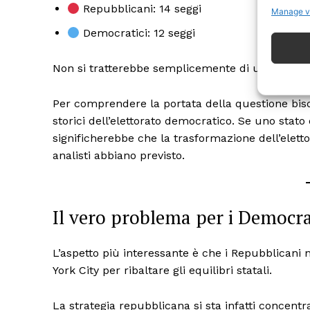
Repubblicani: 14 seggi
Manage v
Democratici: 12 seggi
Non si tratterebbe semplicemente di una vittori
Per comprendere la portata della questione bis
ISCRIVITI
storici dell’elettorato democratico. Se uno stat
significherebbe che la trasformazione dell’elet
analisti abbiano previsto.
Il vero problema per i Democra
L’aspetto più interessante è che i Repubblican
York City per ribaltare gli equilibri statali.
La strategia repubblicana si sta infatti concentr