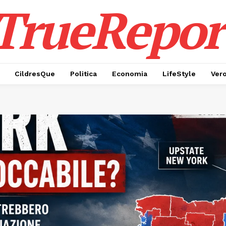
TrueRepor
CildresQue
Politica
Economia
LifeStyle
Ver