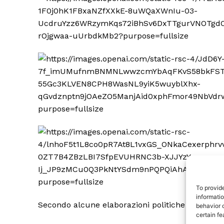
TrueRe
I cittadini
notiz
To provid
informati
Secondo alcune elaborazioni politiche recenti, l
behavior o
certain fe