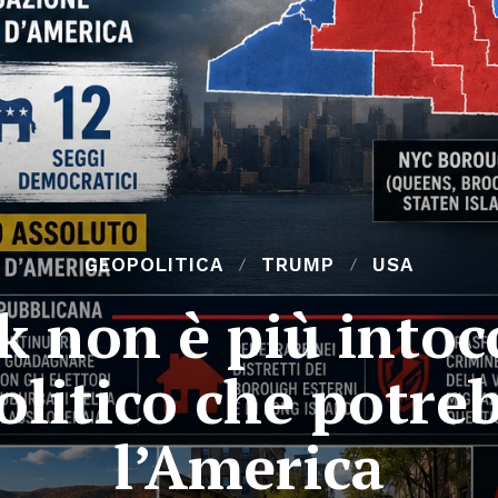
GEOPOLITICA
TRUMP
USA
 non è più intocc
olitico che potre
l’America