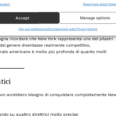
Politica
endors
Read more about thes
Economia
Accept
Manage options
LifeStyle
a simbolica. Sarebbe un vero terremoto politico nazionale.
Vero Green
Opt-out preferences
Dichiarazione sulla Privacy
Imprint
Donazione
ogna ricordare che New York rappresenta uno dei pilastri
 ORA
o del genere diventasse realmente competitivo,
torato americano è molto più profonda di quanto molti
tici
i non avrebbero bisogno di conquistare completamente Ne
ando su quattro direttrici molto precise: