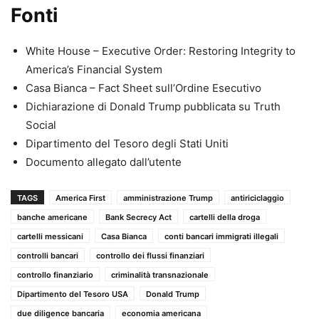
Fonti
White House – Executive Order: Restoring Integrity to
America’s Financial System
Casa Bianca – Fact Sheet sull’Ordine Esecutivo
Dichiarazione di Donald Trump pubblicata su Truth
Social
Dipartimento del Tesoro degli Stati Uniti
Documento allegato dall’utente
TAGS
America First
amministrazione Trump
antiriciclaggio
banche americane
Bank Secrecy Act
cartelli della droga
cartelli messicani
Casa Bianca
conti bancari immigrati illegali
controlli bancari
controllo dei flussi finanziari
controllo finanziario
criminalità transnazionale
Dipartimento del Tesoro USA
Donald Trump
due diligence bancaria
economia americana