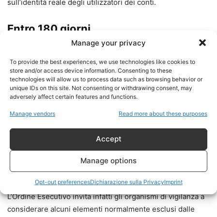
sull’identità reale degli utilizzatori dei conti.
Entro 180 giorni
Manage your privacy
Saranno introdotti ulteriori strumenti per verificare
To provide the best experiences, we use technologies like cookies to
l’affidabilità dei clienti e valutare eventuali rischi collegati
store and/or access device information. Consenting to these
allo status migratorio.
technologies will allow us to process data such as browsing behavior or
unique IDs on this site. Not consenting or withdrawing consent, may
adversely affect certain features and functions.
Manage vendors
Read more about these purposes
Il nodo più controverso: credito
e immigrazione
Accept
Uno degli aspetti che sta generando maggiori polemiche
Manage options
riguarda il credito.
Opt-out preferences
Dichiarazione sulla Privacy
Imprint
L’Ordine Esecutivo invita infatti gli organismi di vigilanza a
considerare alcuni elementi normalmente esclusi dalle