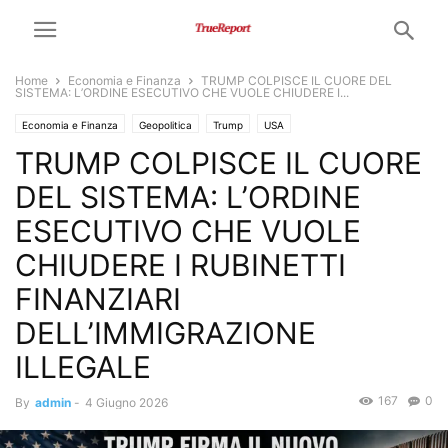
Home
Economia e Finanza
TRUMP COLPISCE IL CUORE DEL
SISTEMA: L’ORDINE ESECUTIVO CHE VUOLE CHIUDERE I...
Economia e Finanza
Geopolitica
Trump
USA
TRUMP COLPISCE IL CUORE
DEL SISTEMA: L’ORDINE
ESECUTIVO CHE VUOLE
CHIUDERE I RUBINETTI
FINANZIARI
DELL’IMMIGRAZIONE
ILLEGALE
167
0
By
admin
-
4 Giugno 2026