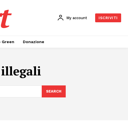
t
My account
ISCRIVITI
o Green
Donazione
illegali
SEARCH