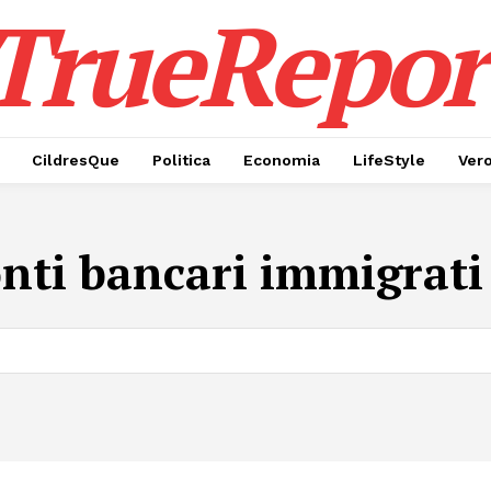
TrueRepor
CildresQue
Politica
Economia
LifeStyle
Ver
nti bancari immigrati 