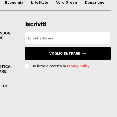
Economia
LifeStyle
Vero Green
Donazione
Iscriviti
 NUOVI
HE
VOGLIO ENTRARE
Ho letto e accetto la
Privacy Policy
.
ITICA,
ARE
VEDE