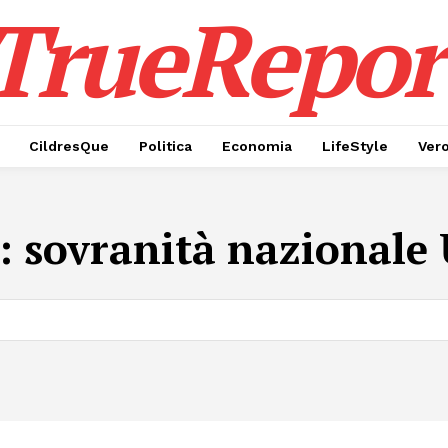
TrueRepor
CildresQue
Politica
Economia
LifeStyle
Ver
:
sovranità nazionale