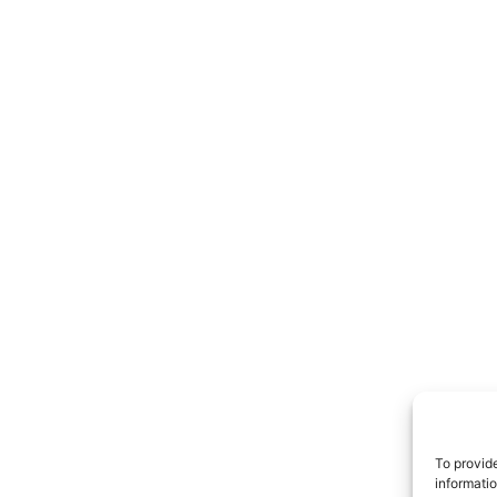
TrueRe
I cittadini
notiz
To provid
informati