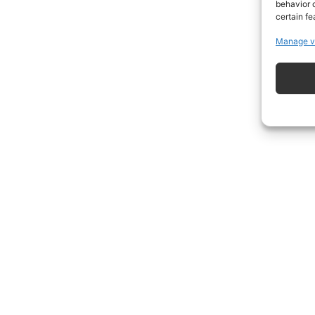
behavior o
certain fe
Manage v
ISCRIVITI