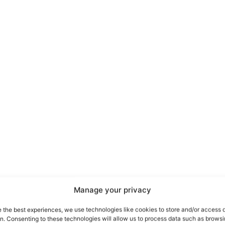
port
 sono le
TrueReport
ie
Manage your privacy
Home
e the best experiences, we use technologies like cookies to store and/or access 
on. Consenting to these technologies will allow us to process data such as brows
Geopolitica