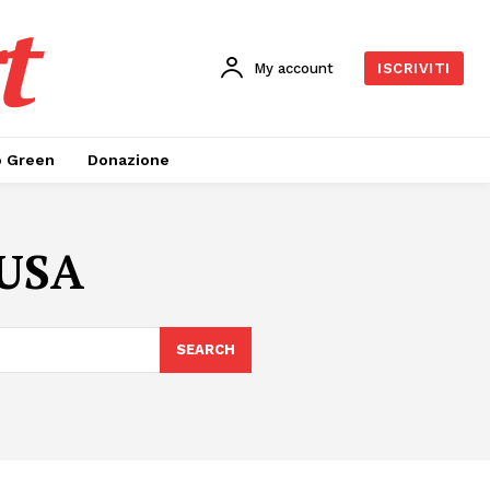
t
My account
ISCRIVITI
o Green
Donazione
 USA
SEARCH