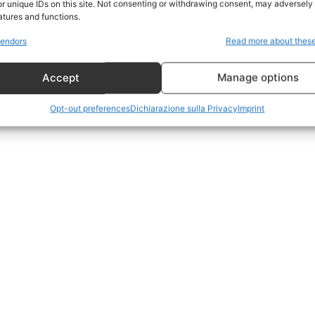
r unique IDs on this site. Not consenting or withdrawing consent, may adversely 
CildresQue
atures and functions.
Politica
endors
Read more about thes
Economia
Accept
Manage options
LifeStyle
Vero Green
Opt-out preferences
Dichiarazione sulla Privacy
Imprint
Donazione
 ORA