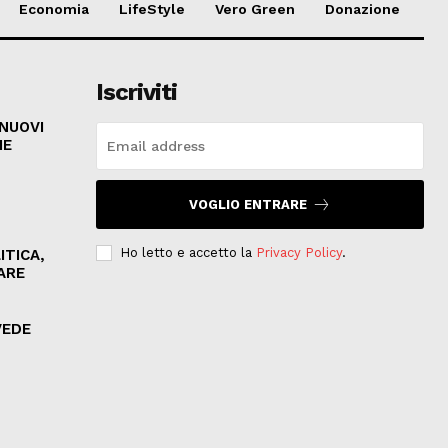
Economia
LifeStyle
Vero Green
Donazione
Iscriviti
 NUOVI
HE
VOGLIO ENTRARE
Ho letto e accetto la
Privacy Policy
.
ITICA,
ARE
VEDE