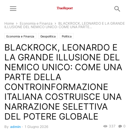
Home
Economia e Finanza
BLACKROCK, LEONARDO E LA GRANDE
ILLUSIONE DEL NEMICO UNICO: COME UNA PARTE...
Economia e Finanza
Geopolitica
Politica
BLACKROCK, LEONARDO E
LA GRANDE ILLUSIONE DEL
NEMICO UNICO: COME UNA
PARTE DELLA
CONTROINFORMAZIONE
ITALIANA COSTRUISCE UNA
NARRAZIONE SELETTIVA
DEL POTERE GLOBALE
337
0
By
admin
-
1 Giugno 2026