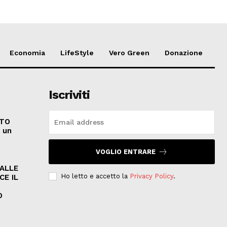
Economia
LifeStyle
Vero Green
Donazione
Iscriviti
ATO
e un
VOGLIO ENTRARE
PALLE
Ho letto e accetto la
Privacy Policy
.
CE IL
O