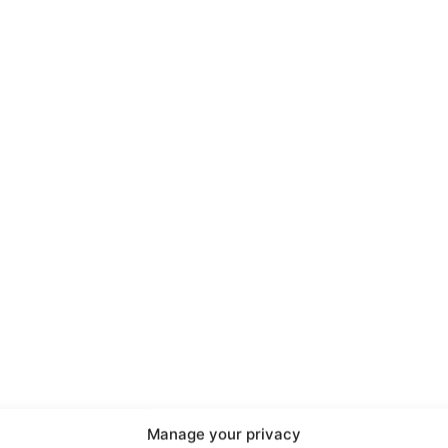
port
 sono le
TrueReport
ie
Manage your privacy