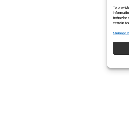
To provid
informati
behavior o
certain fe
Manage v
ISCRIVITI