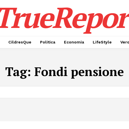
TrueRepor
CildresQue
Politica
Economia
LifeStyle
Ver
Tag:
Fondi pensione