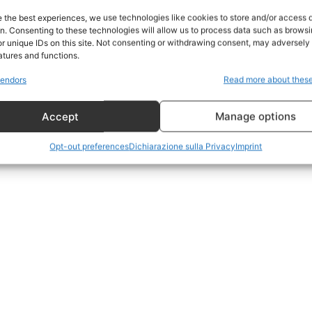
Home
e the best experiences, we use technologies like cookies to store and/or access 
on. Consenting to these technologies will allow us to process data such as brows
Geopolitica
r unique IDs on this site. Not consenting or withdrawing consent, may adversely 
CildresQue
atures and functions.
Politica
endors
Read more about thes
Economia
Accept
Manage options
LifeStyle
Vero Green
Opt-out preferences
Dichiarazione sulla Privacy
Imprint
Donazione
 ORA