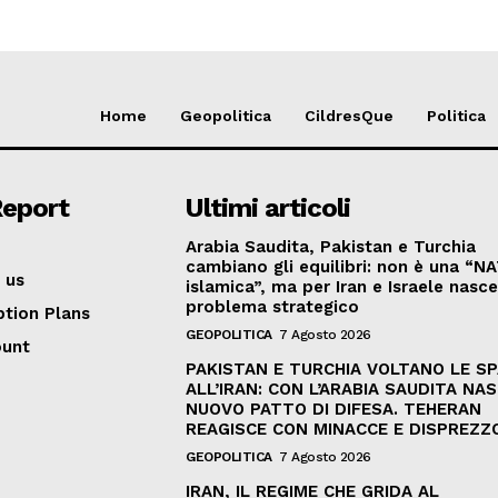
Home
Geopolitica
CildresQue
Politica
Report
Ultimi articoli
Arabia Saudita, Pakistan e Turchia
cambiano gli equilibri: non è una “N
 us
islamica”, ma per Iran e Israele nasc
problema strategico
ption Plans
GEOPOLITICA
7 Agosto 2026
ount
PAKISTAN E TURCHIA VOLTANO LE S
ALL’IRAN: CON L’ARABIA SAUDITA NAS
NUOVO PATTO DI DIFESA. TEHERAN
REAGISCE CON MINACCE E DISPREZZ
GEOPOLITICA
7 Agosto 2026
IRAN, IL REGIME CHE GRIDA AL