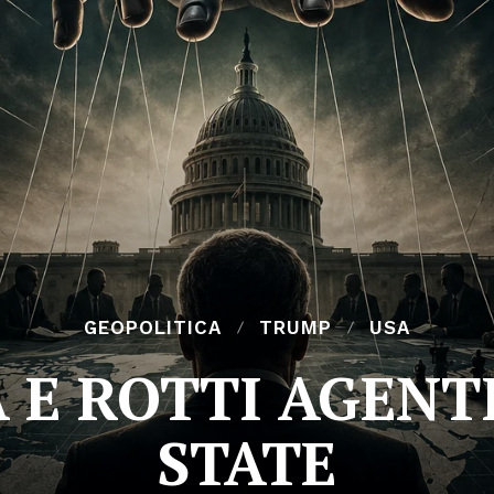
GEOPOLITICA
TRUMP
USA
 E ROTTI AGENT
STATE