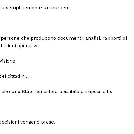
arda semplicemente un numero.
i persone che producono documenti, analisi, rapporti di
dazioni operative.
isione.
ei cittadini.
 che uno Stato considera possibile o impossibile.
decisioni vengono prese.