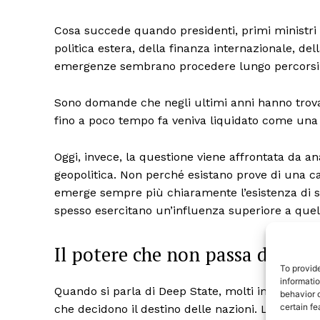
Cosa succede quando presidenti, primi ministri e
politica estera, della finanza internazionale, de
emergenze sembrano procedere lungo percorsi gi
Sono domande che negli ultimi anni hanno trovat
fino a poco tempo fa veniva liquidato come una 
Oggi, invece, la questione viene affrontata da anal
geopolitica. Non perché esistano prove di una c
emerge sempre più chiaramente l’esistenza di s
TrueRe
spesso esercitano un’influenza superiore a quell
I cittadini
notiz
Il potere che non passa dalle u
To provid
informati
Quando si parla di Deep State, molti immagina
behavior o
certain fe
che decidono il destino delle nazioni. La realt