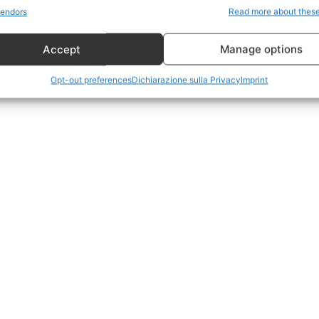
Politica
endors
Read more about thes
Economia
ti:
Accept
Manage options
LifeStyle
Vero Green
Opt-out preferences
Dichiarazione sulla Privacy
Imprint
Donazione
 ORA