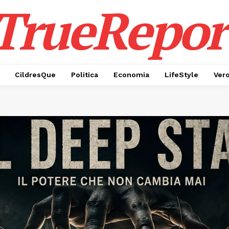
TrueRepor
CildresQue
Politica
Economia
LifeStyle
Ver