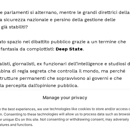
 parlamenti si alternano, mentre le grandi direttrici della
lla sicurezza nazionale e persino della gestione delle
à stabiliti?
o spazio nel dibattito pubblico grazie a un termine che
fantasia da complottisti:
Deep State
.
isti, giornalisti, ex funzionari dell’intelligence e studiosi d
abina di regia segreta che controlla il mondo, ma perché
trutture permanenti che sopravvivono ai governi e che
port
a percepita dall’opinione pubblica.
 sono le
TrueReport
ie
Manage your privacy
rne
Home
e the best experiences, we use technologies like cookies to store and/or access 
on. Consenting to these technologies will allow us to process data such as brows
Geopolitica
no un’organizzazione occulta composta da poche persone
r unique IDs on this site. Not consenting or withdrawing consent, may adversely 
CildresQue
atures and functions.
à è probabilmente molto meno cinematografica e molto più