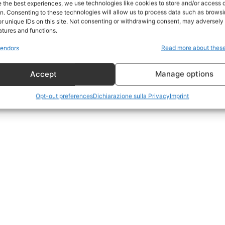
e the best experiences, we use technologies like cookies to store and/or access 
on. Consenting to these technologies will allow us to process data such as brows
Geopolitica
r unique IDs on this site. Not consenting or withdrawing consent, may adversely 
CildresQue
atures and functions.
Politica
endors
Read more about thes
Economia
Accept
Manage options
LifeStyle
Vero Green
Opt-out preferences
Dichiarazione sulla Privacy
Imprint
Donazione
 ORA