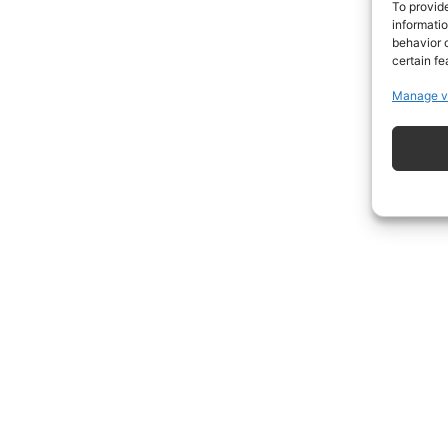
To provid
informati
behavior o
certain fe
Manage v
ISCRIVITI