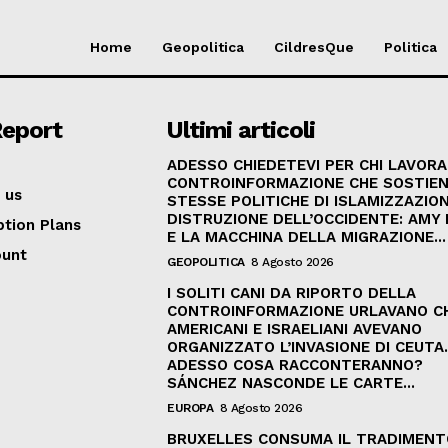
Home
Geopolitica
CildresQue
Politica
Report
Ultimi articoli
ADESSO CHIEDETEVI PER CHI LAVORA
CONTROINFORMAZIONE CHE SOSTIEN
 us
STESSE POLITICHE DI ISLAMIZZAZION
DISTRUZIONE DELL’OCCIDENTE: AMY
ption Plans
E LA MACCHINA DELLA MIGRAZIONE...
ount
GEOPOLITICA
8 Agosto 2026
I SOLITI CANI DA RIPORTO DELLA
CONTROINFORMAZIONE URLAVANO C
AMERICANI E ISRAELIANI AVEVANO
ORGANIZZATO L’INVASIONE DI CEUTA
ADESSO COSA RACCONTERANNO?
SÁNCHEZ NASCONDE LE CARTE...
EUROPA
8 Agosto 2026
BRUXELLES CONSUMA IL TRADIMENT