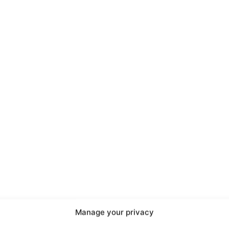
port
 sono le
TrueReport
ie
Manage your privacy
Home