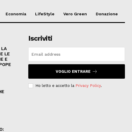
Economia
LifeStyle
Vero Green
Donazione
Iscriviti
 LA
E LE
E E
 POPE
VOGLIO ENTRARE
Ho letto e accetto la
Privacy Policy
.
HE
.
O: