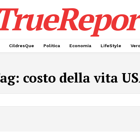
TrueRepor
CildresQue
Politica
Economia
LifeStyle
Ver
ag:
costo della vita U