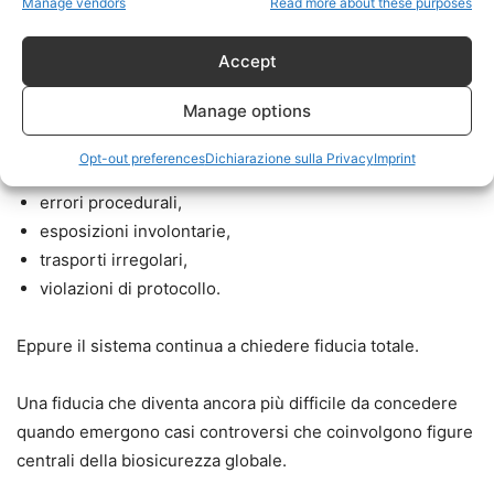
Manage vendors
Read more about these purposes
La realtà è molto diversa.
Accept
Nel corso dei decenni si sono verificati:
Manage options
contaminazioni,
Opt-out preferences
Dichiarazione sulla Privacy
Imprint
perdite accidentali,
errori procedurali,
esposizioni involontarie,
trasporti irregolari,
violazioni di protocollo.
Eppure il sistema continua a chiedere fiducia totale.
Una fiducia che diventa ancora più difficile da concedere
quando emergono casi controversi che coinvolgono figure
centrali della biosicurezza globale.