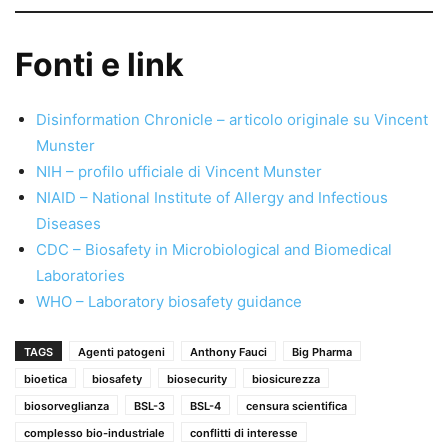
Fonti e link
Disinformation Chronicle – articolo originale su Vincent
Munster
NIH – profilo ufficiale di Vincent Munster
NIAID – National Institute of Allergy and Infectious
Diseases
CDC – Biosafety in Microbiological and Biomedical
Laboratories
WHO – Laboratory biosafety guidance
TAGS
Agenti patogeni
Anthony Fauci
Big Pharma
bioetica
biosafety
biosecurity
biosicurezza
biosorveglianza
BSL-3
BSL-4
censura scientifica
complesso bio-industriale
conflitti di interesse