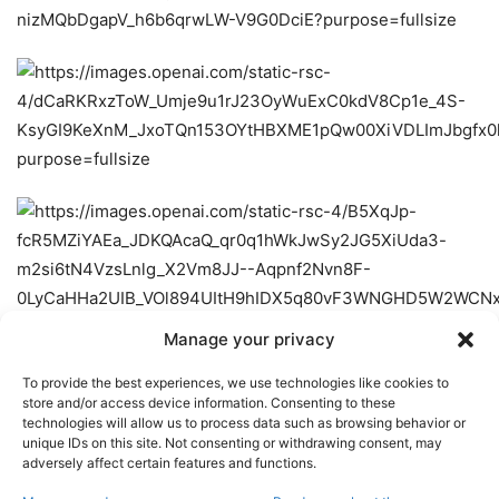
Manage your privacy
To provide the best experiences, we use technologies like cookies to
store and/or access device information. Consenting to these
Un’altra narrativa crollata negli ultimi anni è quella secondo
technologies will allow us to process data such as browsing behavior or
cui i laboratori ad alta sicurezza sarebbero praticamente
unique IDs on this site. Not consenting or withdrawing consent, may
adversely affect certain features and functions.
infallibili.