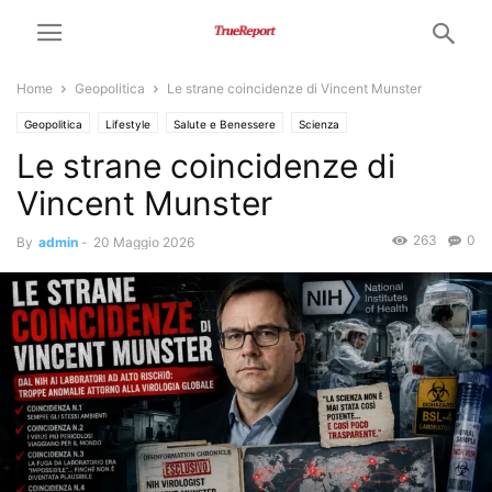
Home
Geopolitica
Le strane coincidenze di Vincent Munster
Geopolitica
Lifestyle
Salute e Benessere
Scienza
Le strane coincidenze di
Vincent Munster
263
0
By
admin
-
20 Maggio 2026