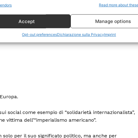
Politica
endors
Read more about thes
Economia
 presentata pubblicamente come un’iniziativa di solidarie
Accept
Manage options
LifeStyle
ri all’isola cubana, colpita da una crisi economica
Vero Green
Opt-out preferences
Dichiarazione sulla Privacy
Imprint
Donazione
 ORA
d Europa.
 social come esempio di “solidarietà internazionalista”,
 vittima dell’“imperialismo americano”.
n solo per il suo significato politico, ma anche per