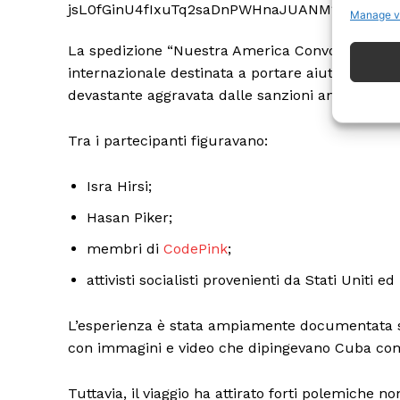
Manage v
La spedizione “Nuestra America Convoy” è stata
internazionale destinata a portare aiuti umanita
devastante aggravata dalle sanzioni americane.
Tra i partecipanti figuravano:
ISCRIVITI
Isra Hirsi;
Hasan Piker;
membri di
CodePink
;
attivisti socialisti provenienti da Stati Uniti e
L’esperienza è stata ampiamente documentata sui
con immagini e video che dipingevano Cuba come
Tuttavia, il viaggio ha attirato forti polemiche no