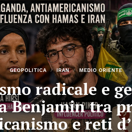
GEOPOLITICA
IRAN
MEDIO ORIENTE
smo radicale e ge
a Benjamin tra p
canismo e reti d