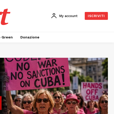
t
My account
ISCRIVITI
o Green
Donazione