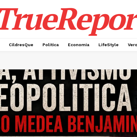
TrueRepor
CildresQue
Politica
Economia
LifeStyle
Ver