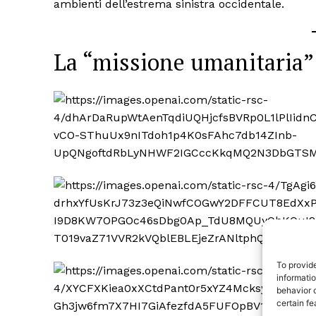
ambienti dell’estrema sinistra occidentale.
La “missione umanitaria”
TrueRe
I cittadini
notiz
To provid
informati
behavior o
certain fe