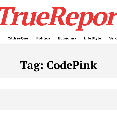
TrueRepor
CildresQue
Politica
Economia
LifeStyle
Ver
Tag:
CodePink