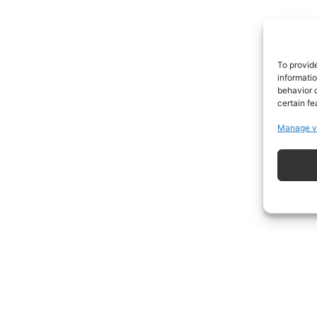
TrueRe
I cittadini
notiz
To provid
informati
behavior o
certain fe
Manage v
ISCRIVITI