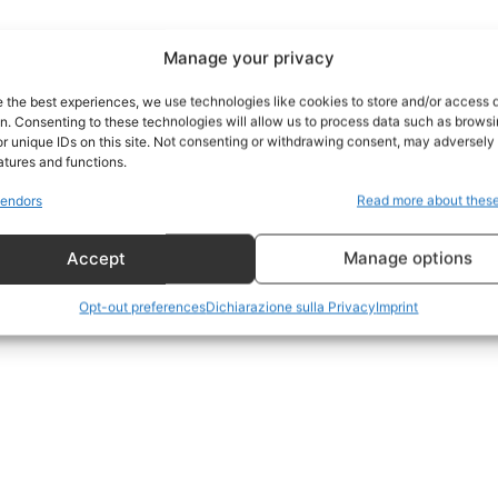
port
 sono le
TrueReport
ie
Manage your privacy
Home
e the best experiences, we use technologies like cookies to store and/or access 
on. Consenting to these technologies will allow us to process data such as brows
Geopolitica
r unique IDs on this site. Not consenting or withdrawing consent, may adversely 
CildresQue
atures and functions.
Politica
endors
Read more about thes
Economia
Accept
Manage options
LifeStyle
Vero Green
Opt-out preferences
Dichiarazione sulla Privacy
Imprint
Donazione
 ORA