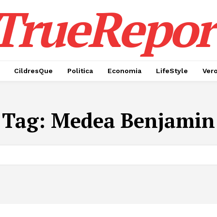
TrueRepor
CildresQue
Politica
Economia
LifeStyle
Ver
Tag:
Medea Benjamin