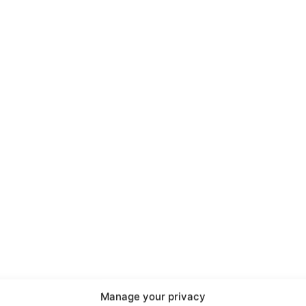
port
 sono le
TrueReport
ie
Manage your privacy