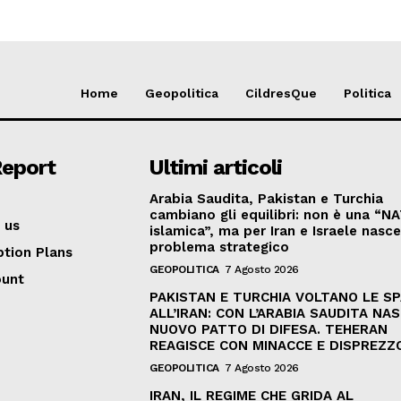
Home
Geopolitica
CildresQue
Politica
Report
Ultimi articoli
Arabia Saudita, Pakistan e Turchia
cambiano gli equilibri: non è una “N
 us
islamica”, ma per Iran e Israele nasc
problema strategico
ption Plans
GEOPOLITICA
7 Agosto 2026
ount
PAKISTAN E TURCHIA VOLTANO LE S
ALL’IRAN: CON L’ARABIA SAUDITA NAS
NUOVO PATTO DI DIFESA. TEHERAN
REAGISCE CON MINACCE E DISPREZZ
GEOPOLITICA
7 Agosto 2026
IRAN, IL REGIME CHE GRIDA AL