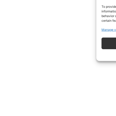
To provid
informati
behavior o
certain fe
Manage v
ISCRIVITI