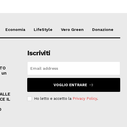
Economia
LifeStyle
Vero Green
Donazione
Iscriviti
ATO
e un
VOGLIO ENTRARE
PALLE
Ho letto e accetto la
Privacy Policy
.
CE IL
O