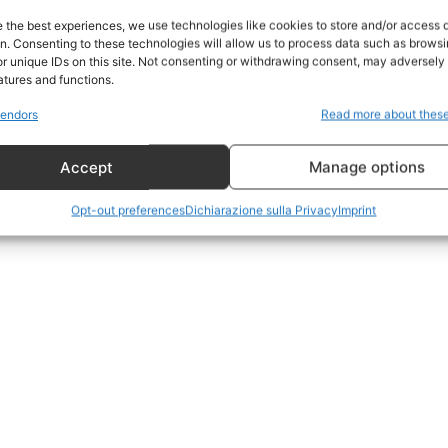
Home
e the best experiences, we use technologies like cookies to store and/or access 
on. Consenting to these technologies will allow us to process data such as brows
Geopolitica
r unique IDs on this site. Not consenting or withdrawing consent, may adversely 
CildresQue
atures and functions.
Politica
endors
Read more about thes
Economia
Accept
Manage options
LifeStyle
Vero Green
Opt-out preferences
Dichiarazione sulla Privacy
Imprint
Donazione
 ORA