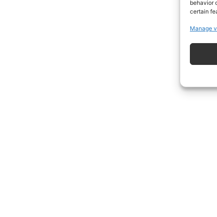
behavior o
certain fe
Manage v
ISCRIVITI