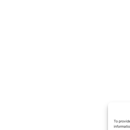
TrueRe
I cittadini
notiz
To provid
informati