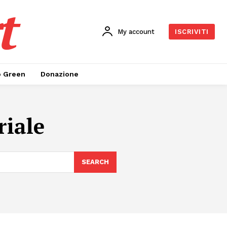
t
My account
ISCRIVITI
o Green
Donazione
riale
SEARCH