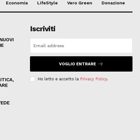
Economia
LifeStyle
Vero Green
Donazione
Iscriviti
 NUOVI
HE
VOGLIO ENTRARE
Ho letto e accetto la
Privacy Policy
.
ITICA,
ARE
VEDE