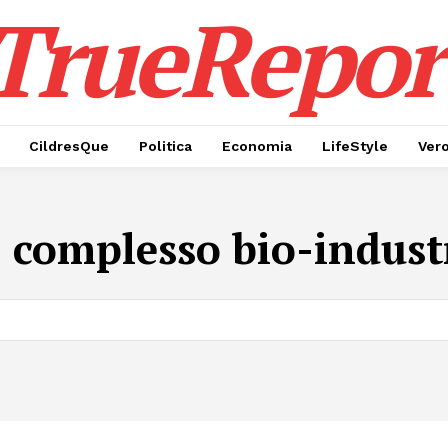
TrueRepor
CildresQue
Politica
Economia
LifeStyle
Ver
:
complesso bio-indust