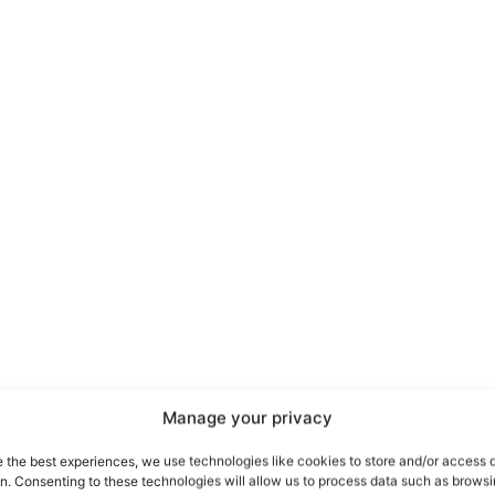
port
 sono le
TrueReport
ie
Manage your privacy
Home
e the best experiences, we use technologies like cookies to store and/or access 
on. Consenting to these technologies will allow us to process data such as brows
Geopolitica