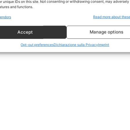
r unique IDs on this site. Not consenting or withdrawing consent, may adversely 
CildresQue
atures and functions.
Politica
endors
Read more about thes
Economia
Accept
Manage options
LifeStyle
Vero Green
Opt-out preferences
Dichiarazione sulla Privacy
Imprint
Donazione
 ORA