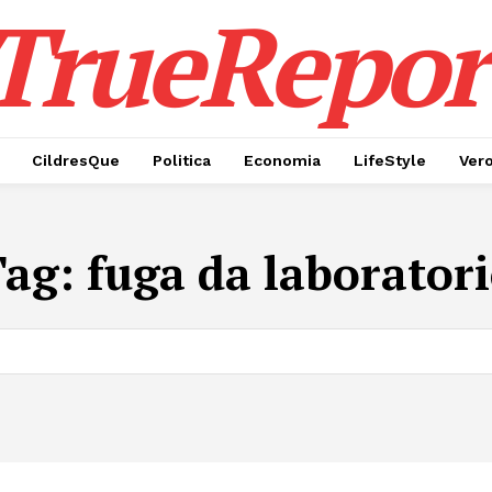
TrueRepor
CildresQue
Politica
Economia
LifeStyle
Ver
Tag:
fuga da laborator