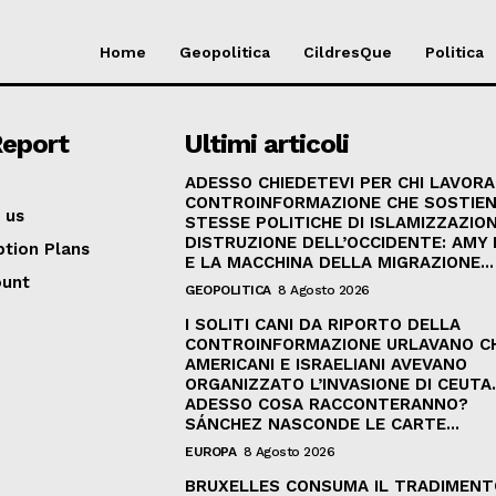
Home
Geopolitica
CildresQue
Politica
Report
Ultimi articoli
ADESSO CHIEDETEVI PER CHI LAVORA
CONTROINFORMAZIONE CHE SOSTIEN
 us
STESSE POLITICHE DI ISLAMIZZAZION
DISTRUZIONE DELL’OCCIDENTE: AMY
ption Plans
E LA MACCHINA DELLA MIGRAZIONE...
ount
GEOPOLITICA
8 Agosto 2026
I SOLITI CANI DA RIPORTO DELLA
CONTROINFORMAZIONE URLAVANO C
AMERICANI E ISRAELIANI AVEVANO
ORGANIZZATO L’INVASIONE DI CEUTA
ADESSO COSA RACCONTERANNO?
SÁNCHEZ NASCONDE LE CARTE...
EUROPA
8 Agosto 2026
BRUXELLES CONSUMA IL TRADIMENT