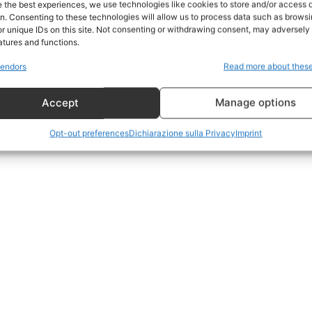
e the best experiences, we use technologies like cookies to store and/or access 
on. Consenting to these technologies will allow us to process data such as brows
Geopolitica
r unique IDs on this site. Not consenting or withdrawing consent, may adversely 
CildresQue
atures and functions.
Politica
endors
Read more about thes
Economia
Accept
Manage options
LifeStyle
Vero Green
Opt-out preferences
Dichiarazione sulla Privacy
Imprint
Donazione
 ORA