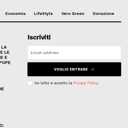
Economia
LifeStyle
Vero Green
Donazione
Iscriviti
 LA
E LE
E E
 POPE
VOGLIO ENTRARE
Ho letto e accetto la
Privacy Policy
.
HE
.
O: