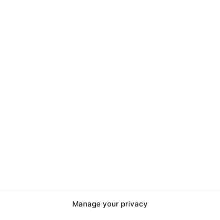
port
 sono le
TrueReport
ie
Manage your privacy
Home