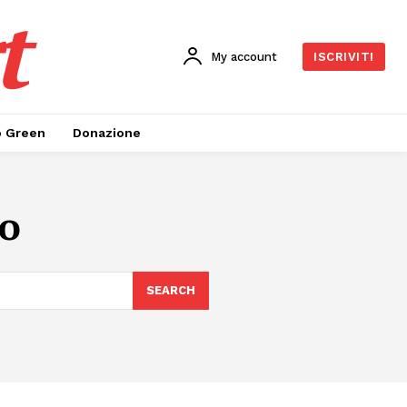
t
My account
ISCRIVITI
o Green
Donazione
io
SEARCH