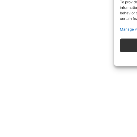
To provid
informati
behavior o
certain fe
Manage v
ISCRIVITI