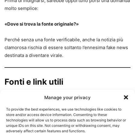
Prima di indignarsi, sarebbe opportuno porsi una domanda
molto semplice:
«Dove si trova la fonte originale?»
Perché senza una fonte verificabile, anche la notizia più
clamorosa rischia di essere soltanto l’ennesima fake news
destinata a diventare virale.
Fonti e link utili
Manage your privacy
Casa Bianca
To provide the best experiences, we use technologies like cookies to
https://www.whitehouse.gov
store and/or access device information. Consenting to these
technologies will allow us to process data such as browsing behavior or
unique IDs on this site. Not consenting or withdrawing consent, may
Account ufficiale di Donald Trump su
adversely affect certain features and functions.