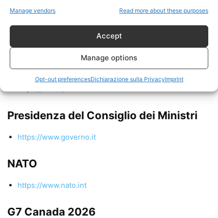
Truth Social
Manage vendors
Read more about these purposes
https://truthsocial.com/@realDonaldTrump
Accept
Account ufficiale della Casa Bianca su
Manage options
X
Opt-out preferences
Dichiarazione sulla Privacy
Imprint
https://x.com/WhiteHouse
Presidenza del Consiglio dei Ministri
https://www.governo.it
NATO
https://www.nato.int
G7 Canada 2026