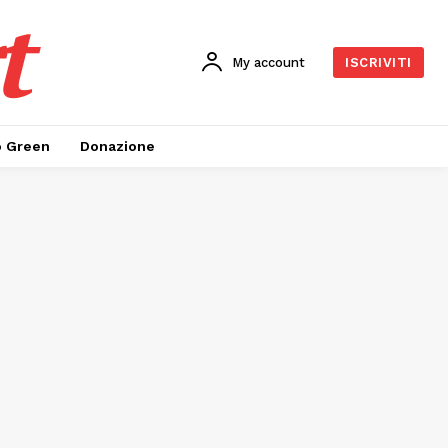
t
My account
ISCRIVITI
o Green
Donazione