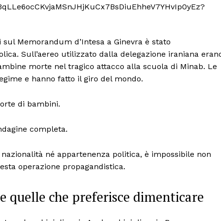
Politica
Economia
LifeStyle
i sul Memorandum d’Intesa a Ginevra è stato
Vero Green
ca. Sull’aereo utilizzato dalla delegazione iraniana eran
Donazione
e bambine morte nel tragico attacco alla scuola di Minab. Le
regime e hanno fatto il giro del mondo.
 ORA
orte di bambini.
indagine completa.
nazionalità né appartenenza politica, è impossibile non
uesta operazione propagandistica.
e quelle che preferisce dimenticare