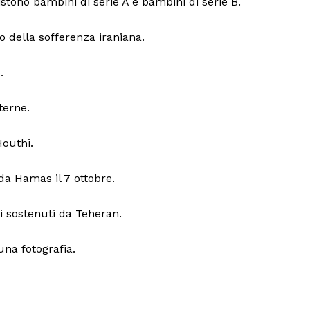
tono bambini di serie A e bambini di serie B.
o della sofferenza iraniana.
.
terne.
Houthi.
 da Hamas il 7 ottobre.
iti sostenuti da Teheran.
una fotografia.