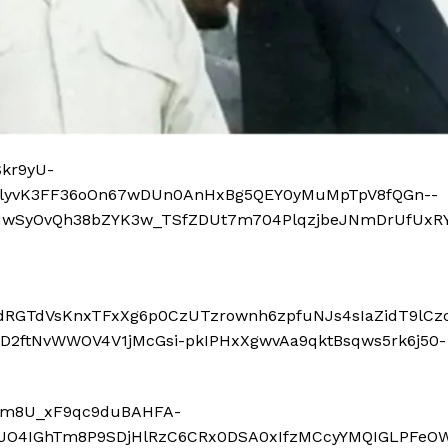
port
 sono le
TrueReport
ie
Home
Geopolitica
CildresQue