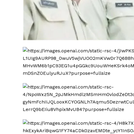
TrueRe
I cittadini
notiz