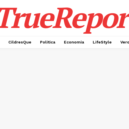
TrueRepor
CildresQue
Politica
Economia
LifeStyle
Ver