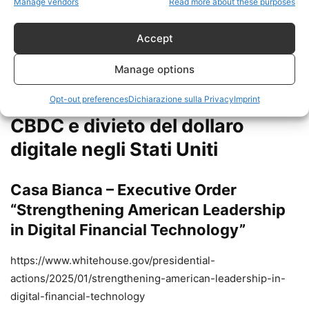
Manage vendors
Read more about these purposes
molto tempo.
Accept
Manage options
Fonti e approfondimenti
Opt-out preferences
Dichiarazione sulla Privacy
Imprint
CBDC e divieto del dollaro
digitale negli Stati Uniti
Casa Bianca – Executive Order
“Strengthening American Leadership
in Digital Financial Technology”
https://www.whitehouse.gov/presidential-
actions/2025/01/strengthening-american-leadership-in-
digital-financial-technology