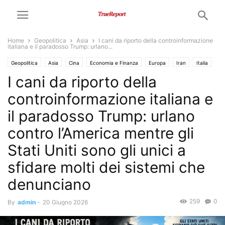
Home
Geopolitica
Asia
I cani da riporto della controinformazione
italiana e il paradosso Trump: urlano...
Geopolitica
Asia
Cina
Economia e Finanza
Europa
Iran
Italia
I cani da riporto della
Medio Oriente
Trump
USA
controinformazione italiana e
il paradosso Trump: urlano
contro l’America mentre gli
Stati Uniti sono gli unici a
sfidare molti dei sistemi che
denunciano
259
0
By
admin
-
20 Giugno 2026