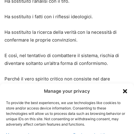
Ha sostituito l’analisi con il tifo.
Ha sostituito i fatti con i riflessi ideologici.
Ha sostituito la ricerca della verità con la necessità di
confermare le proprie convinzioni.
E così, nel tentativo di combattere il sistema, rischia di
diventare soltanto un’altra forma di conformismo.
Perché il vero spirito critico non consiste nel dare
automaticamente contro agli Stati Uniti.
Manage your privacy
Consiste nel seguire i fatti anche quando essi
To provide the best experiences, we use technologies like cookies to
store and/or access device information. Consenting to these
contraddicono le proprie convinzioni.
technologies will allow us to process data such as browsing behavior or
unique IDs on this site. Not consenting or withdrawing consent, may
adversely affect certain features and functions.
Ed è proprio questo che i cani da riporto della
controinformazione italiana sembrano aver dimenticato da