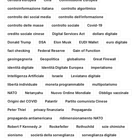
controinformazione italiana
controllo algoritmico
controllo dei social media
controllo dell’informazione
controllo delle masse
controllo sociale
Covid-19
credito sociale cinese
Digital Services Act
dollaro digitale
Donald Trump
DSA
Elon Musk
EUDI Wallet
euro digitale
fact checking
Federal Reserve
Gain of Function
geoingegneria
Geopolitica
globalismo
Great Firewall
identità digitale
Identità Digitale Europea
imperialismo
Intelligenza Artificiale
Israele
Leviatano digitale
libertà individuale
moneta programmabile
multipolarismo
NATO
Netanyahu
Nuovo Ordine Mondiale
Obbligo vaccinale
Origini del COVID
Palantir
Partito comunista Cinese
Peter Thiel
privacy finanziaria
Propaganda
propaganda antiamericana
ridimensionamento NATO
Robert F Kennedy Jr
Rockefeller
Rothschild
scie chimiche
sionismo
società della sorveglianza
sorveglianza digitale