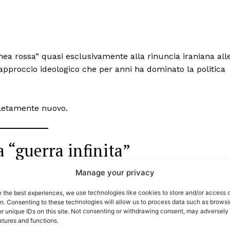
ea rossa” quasi esclusivamente alla rinuncia iraniana all
pproccio ideologico che per anni ha dominato la politica
pletamente nuovo.
a “guerra infinita”
port
 sono le
TrueReport
ie
Manage your privacy
 cambiamento bisogna tornare indietro di almeno vent’anni
Home
e the best experiences, we use technologies like cookies to store and/or access 
on. Consenting to these technologies will allow us to process data such as brows
Geopolitica
 il laboratorio della strategia americana basata su:
r unique IDs on this site. Not consenting or withdrawing consent, may adversely 
CildresQue
atures and functions.