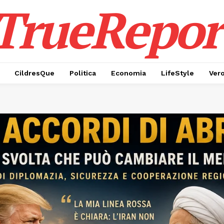
TrueRepor
CildresQue
Politica
Economia
LifeStyle
Ver