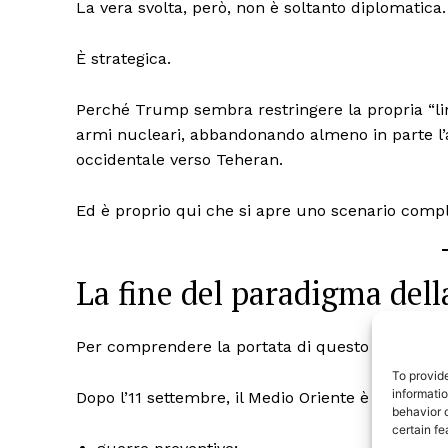
La vera svolta, però, non è soltanto diplomatica.
È strategica.
Perché Trump sembra restringere la propria “lin
armi nucleari, abbandonando almeno in parte l’a
occidentale verso Teheran.
Ed è proprio qui che si apre uno scenario com
La fine del paradigma dell
TrueRe
I cittadini
notiz
Per comprendere la portata di questo possibile
To provid
informati
Dopo l’11 settembre, il Medio Oriente è diventato
behavior o
certain fe