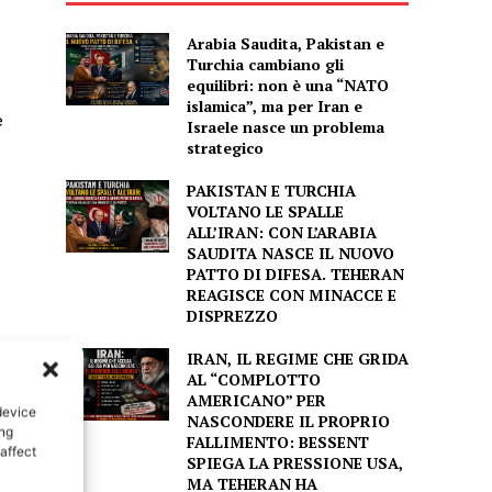
Arabia Saudita, Pakistan e
Turchia cambiano gli
equilibri: non è una “NATO
islamica”, ma per Iran e
e
Israele nasce un problema
strategico
PAKISTAN E TURCHIA
VOLTANO LE SPALLE
ALL’IRAN: CON L’ARABIA
SAUDITA NASCE IL NUOVO
PATTO DI DIFESA. TEHERAN
REAGISCE CON MINACCE E
DISPREZZO
IRAN, IL REGIME CHE GRIDA
AL “COMPLOTTO
.
AMERICANO” PER
device
NASCONDERE IL PROPRIO
ing
FALLIMENTO: BESSENT
affect
SPIEGA LA PRESSIONE USA,
MA TEHERAN HA