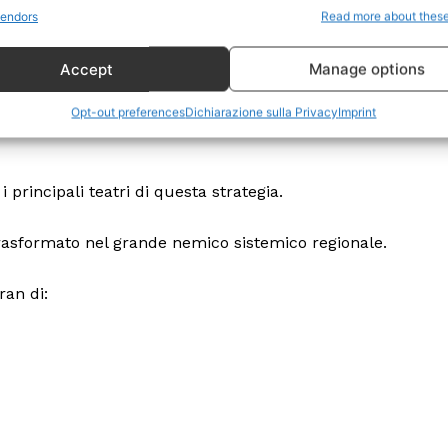
Politica
endors
Read more about thes
Economia
Accept
Manage options
LifeStyle
Vero Green
Opt-out preferences
Dichiarazione sulla Privacy
Imprint
Donazione
 ORA
i principali teatri di questa strategia.
trasformato nel grande nemico sistemico regionale.
ran di: