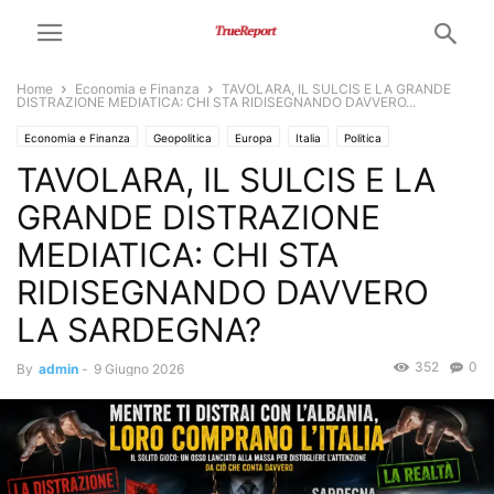
Home
Economia e Finanza
TAVOLARA, IL SULCIS E LA GRANDE
DISTRAZIONE MEDIATICA: CHI STA RIDISEGNANDO DAVVERO...
Economia e Finanza
Geopolitica
Europa
Italia
Politica
TAVOLARA, IL SULCIS E LA
GRANDE DISTRAZIONE
MEDIATICA: CHI STA
RIDISEGNANDO DAVVERO
LA SARDEGNA?
352
0
By
admin
-
9 Giugno 2026