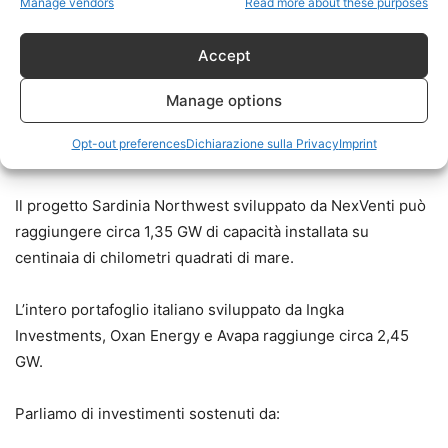
Manage vendors
Read more about these purposes
offshore.
Accept
Le dimensioni dei progetti
Manage options
Opt-out preferences
Dichiarazione sulla Privacy
Imprint
I numeri sono enormi.
Il progetto Sardinia Northwest sviluppato da NexVenti può
raggiungere circa 1,35 GW di capacità installata su
centinaia di chilometri quadrati di mare.
L’intero portafoglio italiano sviluppato da Ingka
Investments, Oxan Energy e Avapa raggiunge circa 2,45
GW.
Parliamo di investimenti sostenuti da: