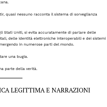
cana.
ir, quasi nessuno racconta il sistema di sorveglianza
 Stati Uniti, si evita accuratamente di parlare delle
tali, delle identità elettroniche interoperabili e dei sistemi
mergendo in numerose parti del mondo.
tare una bugia.
port
a parte della verità.
 sono le
TrueReport
ie
Home
TICA LEGITTIMA E NARRAZIONI
Geopolitica
CildresQue