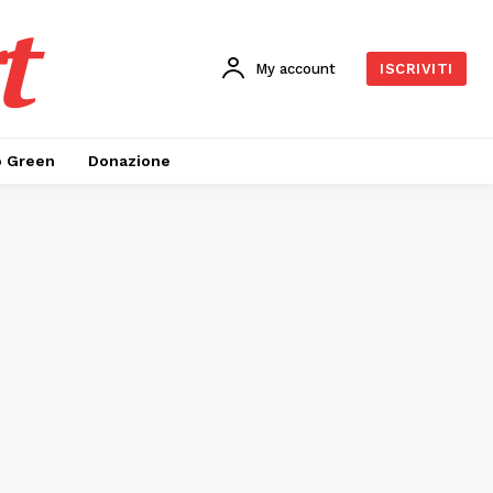
t
My account
ISCRIVITI
o Green
Donazione