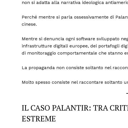
non si adatta alla narrativa ideologica antiameri
Perché mentre si parla ossessivamente di Palant
cinese.
Mentre si denuncia ogni software sviluppato negli
infrastrutture digitali europee, dei portafogli digi
di monitoraggio comportamentale che stanno e
La propaganda non consiste soltanto nel raccon
TrueRe
Molto spesso consiste nel raccontare soltanto un
I cittadini
notiz
IL CASO PALANTIR: TRA CRI
ESTREME