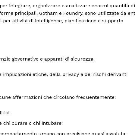
Politica
per integrare, organizzare e analizzare enormi quantità di
Economia
taforme principali, Gotham e Foundry, sono utilizzate da ent
per attività di intelligence, pianificazione e supporto
LifeStyle
Vero Green
Donazione
 ORA
enzie governative e apparati di sicurezza.
implicazioni etiche, della privacy e dei rischi derivanti
lcune affermazioni che circolano frequentemente:
tici;
 chi curare o chi intubare;
il comportamento umano con precisione quasi assoluta;