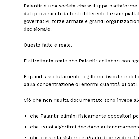
Palantir è una società che sviluppa piattaforme 
dati provenienti da fonti differenti. Le sue piat
governativi, forze armate e grandi organizzazioni 
decisionale.
Questo fatto è reale.
ISCRIVITI
È altrettanto reale che Palantir collabori con ag
È quindi assolutamente legittimo discutere delle 
dalla concentrazione di enormi quantità di dati.
Ciò che non risulta documentato sono invece a
che Palantir elimini fisicamente oppositori poli
che i suoi algoritmi decidano autonomamente
che possieda sistemi in grado di prevedere 