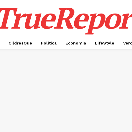
TrueRepor
CildresQue
Politica
Economia
LifeStyle
Ver