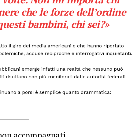
nere che le forze dell’ordine
uesti bambini, chi sei?»
o il giro dei media americani e che hanno riportato
olemiche, accuse reciproche e interrogativi inquietanti.
epubblicani emerge infatti una realtà che nessuno può
iti risultano non più monitorati dalle autorità federali.
port
tinuano a porsi è semplice quanto drammatica:
 sono le
TrueReport
ie
Home
Geopolitica
CildresQue
i non accompagnati