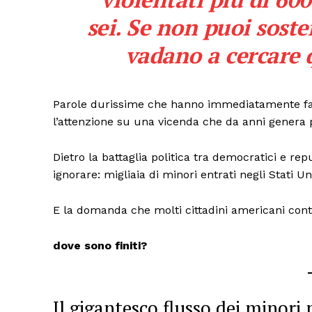
sei. Se non puoi soste
vadano a cercare q
Parole durissime che hanno immediatamente fatt
l’attenzione su una vicenda che da anni genera p
Dietro la battaglia politica tra democratici e r
ignorare: migliaia di minori entrati negli Stati Un
TrueRe
E la domanda che molti cittadini americani con
I cittadini
notiz
dove sono finiti?
Il gigantesco flusso dei minor