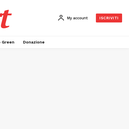
t
My account
ISCRIVITI
o Green
Donazione