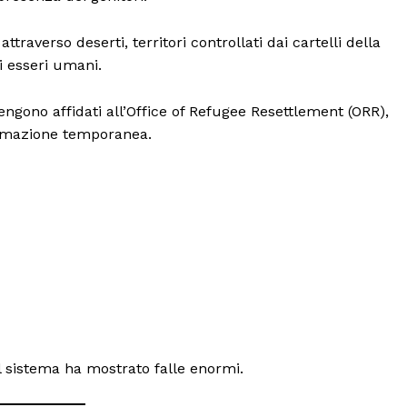
ttraverso deserti, territori controllati dai cartelli della
di esseri umani.
engono affidati all’Office of Refugee Resettlement (ORR),
stemazione temporanea.
il sistema ha mostrato falle enormi.