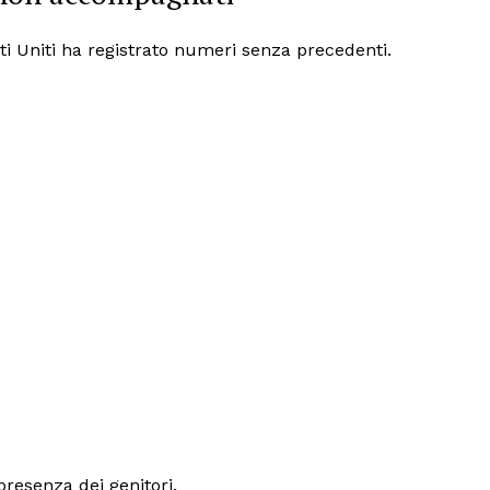
Politica
Economia
ati Uniti ha registrato numeri senza precedenti.
LifeStyle
Vero Green
Donazione
 ORA
presenza dei genitori.