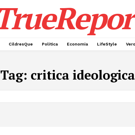
TrueRepor
CildresQue
Politica
Economia
LifeStyle
Ver
Tag:
critica ideologica