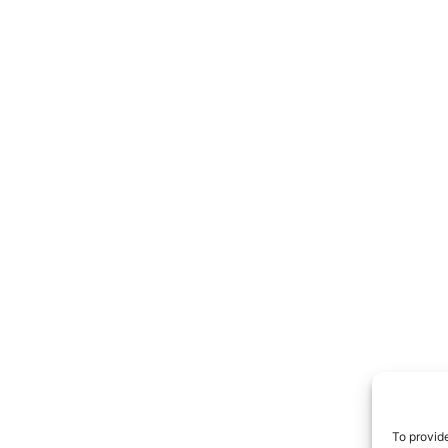
TrueRe
I cittadini
notiz
To provid