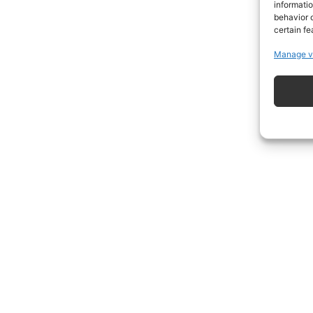
informati
behavior o
certain fe
Manage v
ISCRIVITI