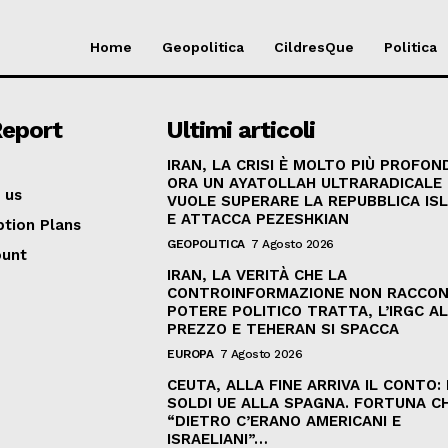
Home
Geopolitica
CildresQue
Politica
Report
Ultimi articoli
IRAN, LA CRISI È MOLTO PIÙ PROFON
ORA UN AYATOLLAH ULTRARADICALE
 us
VUOLE SUPERARE LA REPUBBLICA IS
E ATTACCA PEZESHKIAN
ption Plans
GEOPOLITICA
7 Agosto 2026
ount
IRAN, LA VERITÀ CHE LA
CONTROINFORMAZIONE NON RACCONT
POTERE POLITICO TRATTA, L’IRGC AL
PREZZO E TEHERAN SI SPACCA
EUROPA
7 Agosto 2026
CEUTA, ALLA FINE ARRIVA IL CONTO:
SOLDI UE ALLA SPAGNA. FORTUNA C
“DIETRO C’ERANO AMERICANI E
ISRAELIANI”…