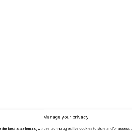
port
 sono le
TrueReport
ie
Manage your privacy
Home
e the best experiences, we use technologies like cookies to store and/or access 