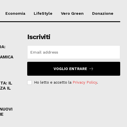
Economia
LifeStyle
Vero Green
Donazione
Iscriviti
DA:
LAMICA
VOGLIO ENTRARE
Ho letto e accetto la
Privacy Policy
.
A: IL
ZA IL
 NUOVI
HE