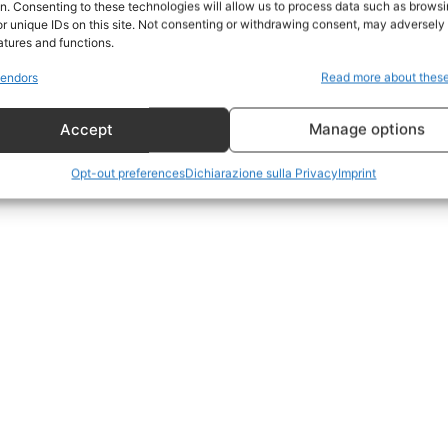
on. Consenting to these technologies will allow us to process data such as brows
Geopolitica
r unique IDs on this site. Not consenting or withdrawing consent, may adversely 
CildresQue
atures and functions.
Politica
endors
Read more about thes
Economia
Accept
Manage options
LifeStyle
Vero Green
Opt-out preferences
Dichiarazione sulla Privacy
Imprint
Donazione
 ORA