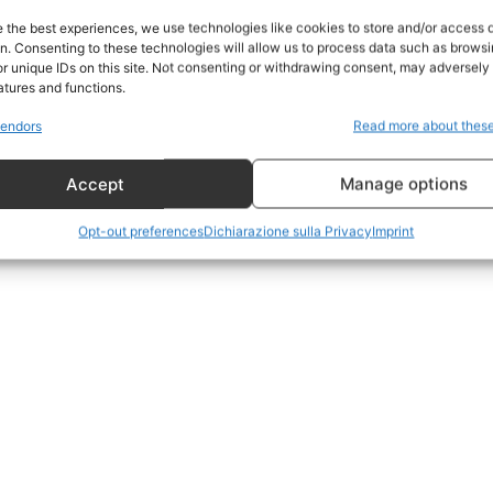
Home
e the best experiences, we use technologies like cookies to store and/or access 
on. Consenting to these technologies will allow us to process data such as brows
Geopolitica
r unique IDs on this site. Not consenting or withdrawing consent, may adversely 
CildresQue
atures and functions.
Politica
endors
Read more about thes
Economia
Accept
Manage options
LifeStyle
Vero Green
Opt-out preferences
Dichiarazione sulla Privacy
Imprint
Donazione
 ORA