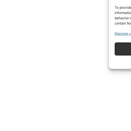
To provid
informati
behavior o
certain fe
Manage v
ISCRIVITI