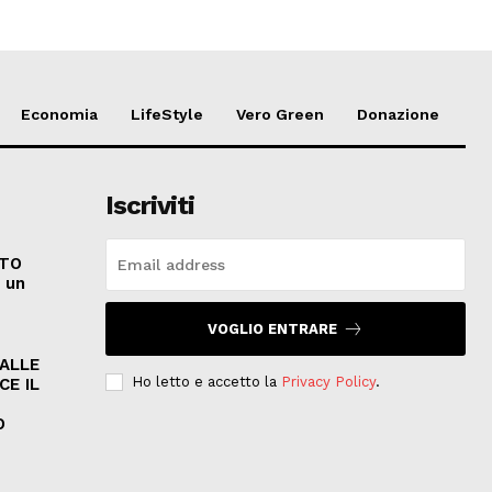
Economia
LifeStyle
Vero Green
Donazione
Iscriviti
ATO
e un
VOGLIO ENTRARE
PALLE
Ho letto e accetto la
Privacy Policy
.
CE IL
O