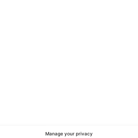
port
 sono le
TrueReport
ie
Manage your privacy