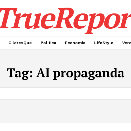
TrueRepor
CildresQue
Politica
Economia
LifeStyle
Ver
Tag:
AI propaganda