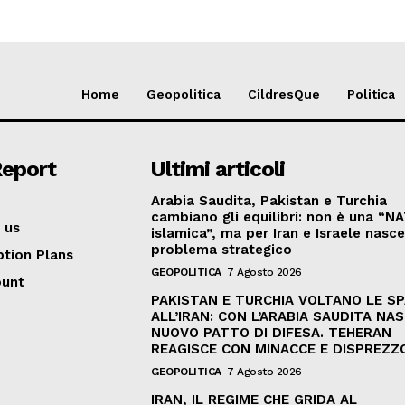
Home
Geopolitica
CildresQue
Politica
Report
Ultimi articoli
Arabia Saudita, Pakistan e Turchia
cambiano gli equilibri: non è una “N
 us
islamica”, ma per Iran e Israele nasc
problema strategico
ption Plans
GEOPOLITICA
7 Agosto 2026
ount
PAKISTAN E TURCHIA VOLTANO LE S
ALL’IRAN: CON L’ARABIA SAUDITA NAS
NUOVO PATTO DI DIFESA. TEHERAN
REAGISCE CON MINACCE E DISPREZZ
GEOPOLITICA
7 Agosto 2026
IRAN, IL REGIME CHE GRIDA AL