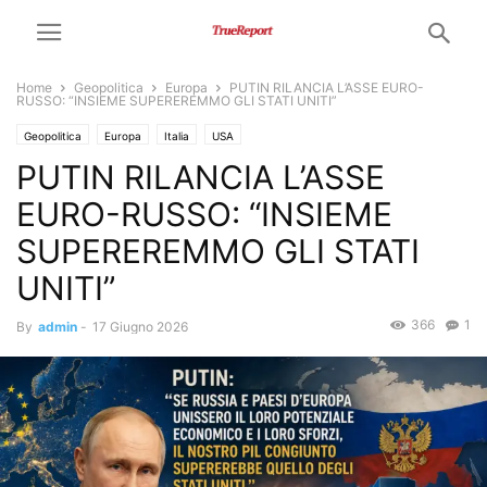
Home
Geopolitica
Europa
PUTIN RILANCIA L’ASSE EURO-
RUSSO: “INSIEME SUPEREREMMO GLI STATI UNITI”
Geopolitica
Europa
Italia
USA
PUTIN RILANCIA L’ASSE
EURO-RUSSO: “INSIEME
SUPEREREMMO GLI STATI
UNITI”
366
1
By
admin
-
17 Giugno 2026