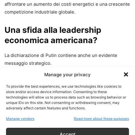
affrontare un aumento dei costi energetici e una crescente
competizione industriale globale.
Una sfida alla leadership
economica americana?
La dichiarazione di Putin contiene anche un evidente
messaggio strategico.
Manage your privacy
Un’eventuale integrazione economica euro-russa
creerebbe infatti un blocco continentale in grado di
To provide the best experiences, we use technologies like cookies to
store and/or access device information. Consenting to these
competere direttamente con gli Stati Uniti in termini di:
technologies will allow us to process data such as browsing behavior or
unique IDs on this site. Not consenting or withdrawing consent, may
adversely affect certain features and functions.
PIL aggregato;
produzione industriale;
Manage vendors
Read more about these purposes
risorse energetiche;
commercio internazionale;
Accept