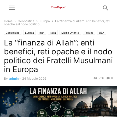
Home
Geopolitica
Europa
La “finanza di Allah”: enti benefici, reti
opache e il nodo politico...
Geopolitica
Europa
Iran
Italia
Medio Oriente
Politica
USA
La “finanza di Allah”: enti
benefici, reti opache e il nodo
politico dei Fratelli Musulmani
in Europa
226
0
By
admin
-
24 Maggio 2026