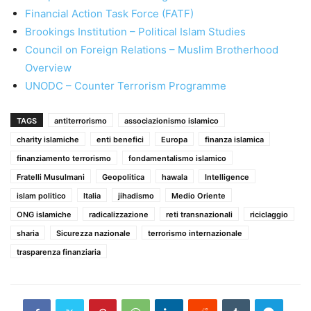
Financial Action Task Force (FATF)
Brookings Institution – Political Islam Studies
Council on Foreign Relations – Muslim Brotherhood
Overview
UNODC – Counter Terrorism Programme
TAGS
antiterrorismo
associazionismo islamico
charity islamiche
enti benefici
Europa
finanza islamica
finanziamento terrorismo
fondamentalismo islamico
Fratelli Musulmani
Geopolitica
hawala
Intelligence
islam politico
Italia
jihadismo
Medio Oriente
ONG islamiche
radicalizzazione
reti transnazionali
riciclaggio
sharia
Sicurezza nazionale
terrorismo internazionale
trasparenza finanziaria