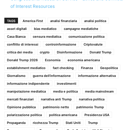
of Interest Resources
TAGS
America First
analisi finanziaria
analisi politica
asset digitali
bias mediatico
campagne mediatiche
Casa Bianca
censura mediatica
comunicazione politica
conflitto di interessi
controinformazione
Criptovalute
critica dei media
crypto
Disinformazione
Donald Trump
Donald Trump 2026
Economia
economia americana
establishment mediatico
fact checking
Finanza
Geopolitica
Giornalismo
guerra dell’informazione
informazione alternativa
informazione indipendente
investimenti
manipolazione mediatica
media e politica
media mainstream
mercati finanziari
narrativa anti Trump
narrativa politica
Opinione pubblica
patrimonio netto
patrimonio Trump
polarizzazione politica
politica americana
Presidenza USA
Propaganda
ricchezza Trump
Stati Uniti
Trump