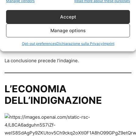
Manage vendors
Read more about these purposes
dichiarandosi alternativa ai media mainstream, finisce
spesso per utilizzare gli stessi meccanismi narrativi.
Accept
Cambiano gli attori.
Manage options
Opt-out preferences
Dichiarazione sulla Privacy
Imprint
Non cambia il metodo.
La conclusione precede l’indagine.
L’ECONOMIA
DELL’INDIGNAZIONE