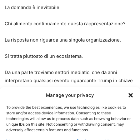
La domanda è inevitabile.
Chi alimenta continuamente questa rappresentazione?
La risposta non riguarda una singola organizzazione.
Si tratta piuttosto di un ecosistema.
Da una parte troviamo settori mediatici che da anni
interpretano qualsiasi evento riguardante Trump in chiave
negativa.
Manage your privacy
Dall’altra troviamo influencer politici e commentatori che
To provide the best experiences, we use technologies like cookies to
hanno costruito gran parte della propria audience attorno
store and/or access device information. Consenting to these
technologies will allow us to process data such as browsing behavior or
alla critica permanente dell’ex presidente.
unique IDs on this site. Not consenting or withdrawing consent, may
adversely affect certain features and functions.
Esiste poi una parte della controinformazione che, pur