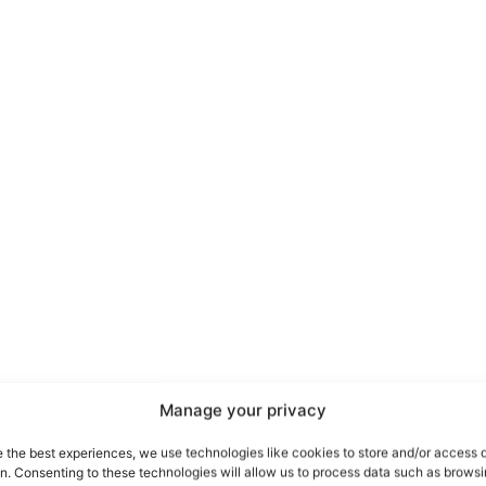
port
 sono le
TrueReport
ie
Manage your privacy
Home
e the best experiences, we use technologies like cookies to store and/or access 
on. Consenting to these technologies will allow us to process data such as brows
Geopolitica