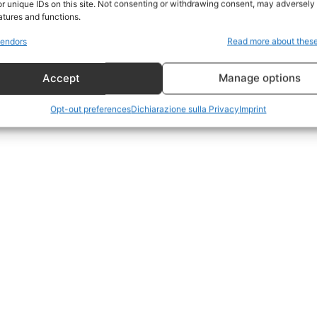
r unique IDs on this site. Not consenting or withdrawing consent, may adversely 
CildresQue
atures and functions.
Politica
endors
Read more about thes
Economia
Accept
Manage options
LifeStyle
Vero Green
Opt-out preferences
Dichiarazione sulla Privacy
Imprint
Donazione
 ORA