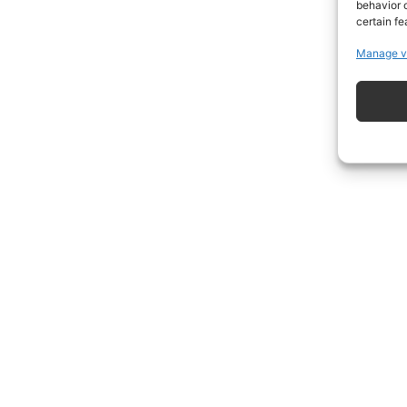
behavior o
certain fe
Manage v
ISCRIVITI