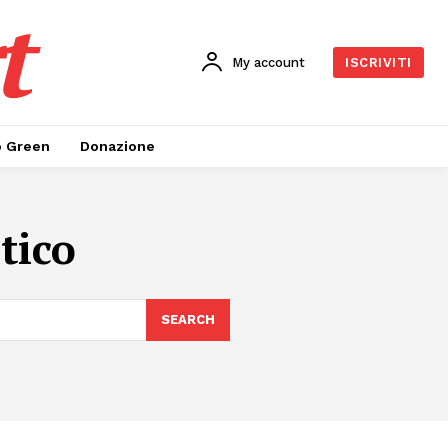
t
My account
ISCRIVITI
o Green
Donazione
tico
SEARCH