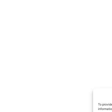
TrueRe
I cittadini
notiz
To provid
informati