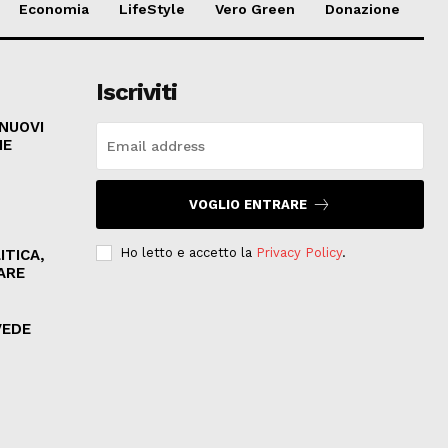
Economia
LifeStyle
Vero Green
Donazione
Iscriviti
 NUOVI
HE
VOGLIO ENTRARE
Ho letto e accetto la
Privacy Policy
.
ITICA,
ARE
VEDE