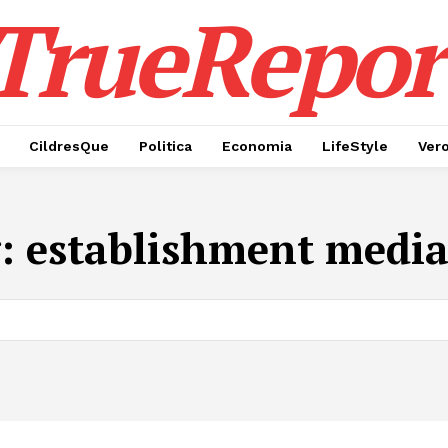
TrueRepor
CildresQue
Politica
Economia
LifeStyle
Ver
g:
establishment media