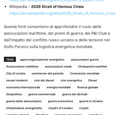
Wikipedia –
2026 Strait of Hormuz Crisis
https://en.wikipedia.org/wiki/2026_Strait_of_Hormuz_crisi
Queste fonti consentono di approfondire il ruolo delle
assicurazioni marittime, dei premi di guerra, dei P&I Club e
dell’impatto del conflitto russo-ucraino e delle tensioni nel
Golfo Persico sulla logistica energetica mondiale.
TAGS
approvvigionamento energetico
assicurazioni guerra
Assicurazioni marittime
assicurazioni navali
Chokepoint marittimi
City di Londra
commercio del petrolio
Commercio mondiale
corsari moderni
crisi del diesel
crisi energetica
Diesel
economia internazionale
energia mondiale
finanza globale
Geopolitica
guerra commerciale
guerra dei derivati
guerra delle assicurazioni
guerra economica
guerra in Ucraina
infrastrutture energetiche
Lloyd's of London
Lloyd’s
Logistica globale
Mar Nero
mercato energetico
petroliera