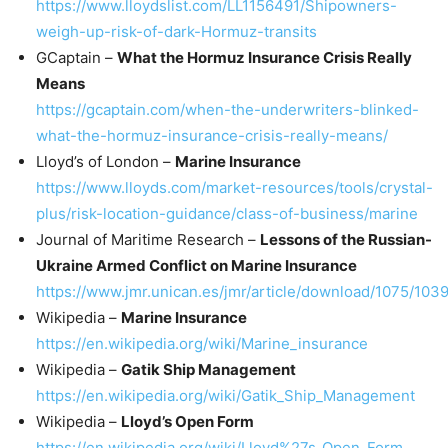
https://www.lloydslist.com/LL1156491/Shipowners-
weigh-up-risk-of-dark-Hormuz-transits
GCaptain –
What the Hormuz Insurance Crisis Really
Means
https://gcaptain.com/when-the-underwriters-blinked-
what-the-hormuz-insurance-crisis-really-means/
Lloyd’s of London –
Marine Insurance
https://www.lloyds.com/market-resources/tools/crystal-
plus/risk-location-guidance/class-of-business/marine
Journal of Maritime Research –
Lessons of the Russian-
Ukraine Armed Conflict on Marine Insurance
https://www.jmr.unican.es/jmr/article/download/1075/103
Wikipedia –
Marine Insurance
https://en.wikipedia.org/wiki/Marine_insurance
Wikipedia –
Gatik Ship Management
https://en.wikipedia.org/wiki/Gatik_Ship_Management
Wikipedia –
Lloyd’s Open Form
https://en.wikipedia.org/wiki/Lloyd%27s_Open_Form