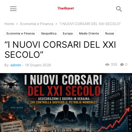
Home
Economia e Finanza
“I NUOVI CORSARI DEL XXI SECOLO”
Economia e Finanza
Geopolitica
Europa
Medio Oriente
Russia
“I NUOVI CORSARI DEL XXI
Ucraina
USA
SECOLO”
355
0
By
admin
-
18 Giugno 2026