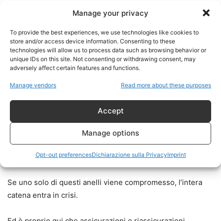
Manage your privacy
Il mondo non è a corto di greggio.
To provide the best experiences, we use technologies like cookies to
Il problema è molto più sofisticato.
store and/or access device information. Consenting to these
technologies will allow us to process data such as browsing behavior or
unique IDs on this site. Not consenting or withdrawing consent, may
Il petrolio deve essere:
adversely affect certain features and functions.
Manage vendors
Read more about these purposes
estratto;
raffinato;
Accept
trasportato;
assicurato;
Manage options
finanziato;
Opt-out preferences
Dichiarazione sulla Privacy
Imprint
distribuito.
Se uno solo di questi anelli viene compromesso, l’intera
catena entra in crisi.
Ed è proprio qui che assicurazioni e riassicurazioni