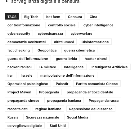
sorveglianza digitale e censura.
TAGS
Big Tech
bot farm
Censura
Cina
controinformazione
controllo sociale
cyber intelligence
cybersecurity
cybersicurezza
cyberwarfare
democrazie occidentali
diritti umani
Disinformazione
fact checking
Geopolitica
guerra cibernetica
guerra dell’informazione
guerra ibrida
hacker cinesi
hacker iraniani
IA militare
Intelligence
Intelligenza Artificiale
Iran
Israele
manipolazione dell’informazione
Operazioni psicologiche
Palantir
Partito comunista Cinese
Project Maven
Propaganda
propaganda antioccidentale
propaganda cinese
propaganda iraniana
Propaganda russa
raccolta dati
regime iraniano
Repressione del dissenso
Russia
Sicurezza nazionale
Social Media
sorveglianza digitale
Stati Uniti