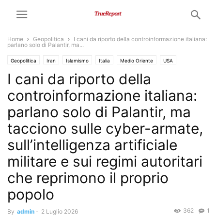
Home
Geopolitica
I cani da riporto della controinformazione italiana:
parlano solo di Palantir, ma...
Geopolitica
Iran
Islamismo
Italia
Medio Oriente
USA
I cani da riporto della
controinformazione italiana:
parlano solo di Palantir, ma
tacciono sulle cyber-armate,
sull’intelligenza artificiale
militare e sui regimi autoritari
che reprimono il proprio
popolo
362
1
By
admin
-
2 Luglio 2026