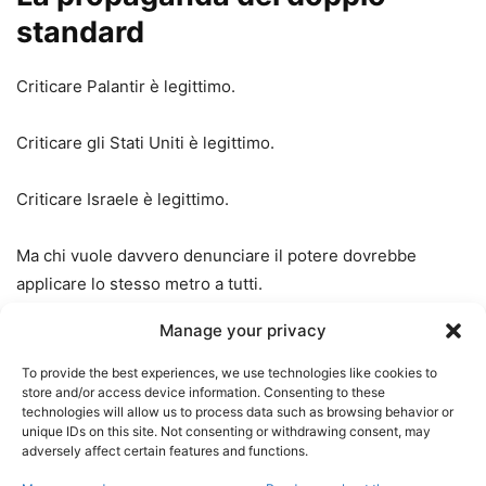
standard
Criticare Palantir è legittimo.
Criticare gli Stati Uniti è legittimo.
Criticare Israele è legittimo.
Ma chi vuole davvero denunciare il potere dovrebbe
applicare lo stesso metro a tutti.
Manage your privacy
Se si denuncia la sorveglianza digitale, bisogna denunciare
anche quella cinese.
To provide the best experiences, we use technologies like cookies to
store and/or access device information. Consenting to these
technologies will allow us to process data such as browsing behavior or
Se si denuncia l’intelligenza artificiale militare, bisogna
unique IDs on this site. Not consenting or withdrawing consent, may
parlare anche dei programmi sviluppati da Cina, Russia e
adversely affect certain features and functions.
Iran.