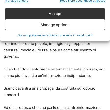
Manage vendors
Read more about these purposes
Se si denuncia la propaganda, bisogna raccontare anche le
Accept
bot farm, le cyber-armate e le operazioni di influenza degli
Stati autoritari.
Manage options
Opt-out preferences
Dichiarazione sulla Privacy
Imprint
Se si difendono i diritti umani, bisogna ricordare anche chi
reprime il proprio popolo, imprigiona gli oppositori,
censura i media e utilizza la paura come strumento di
governo.
Quando tutto questo viene sistematicamente ignorato, non
siamo più davanti a un’informazione indipendente.
Siamo davanti a una propaganda costruita sul doppio
standard.
Ed è per questo che una parte della controinformazione