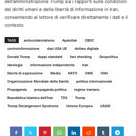
dell’amministrazione Trump sia i rapporti sulle condizioni
dei diritti umani e della libertà di informazione in Iran,
consentendo al lettore di verificare direttamente i dati e il
contesto.
TAGS
antioccidentalismo
Ayatollah
CBDC
controinformazione
dazi USA UE
dollaro digitale
Donald Trump
doppi standard
fact checking
Geopolitica
ideologia
informazione indipendente
Iran
libertà di espressione
Media
NATO
OMS
ONU
Organizzazione Mondiale della Sanità
politica internazionale
Propaganda
propaganda politica
regime iraniano
Repubblica Islamica dell’Iran
TDS
Trump
Trump Derangement Syndrome
Unione Europea
USAID