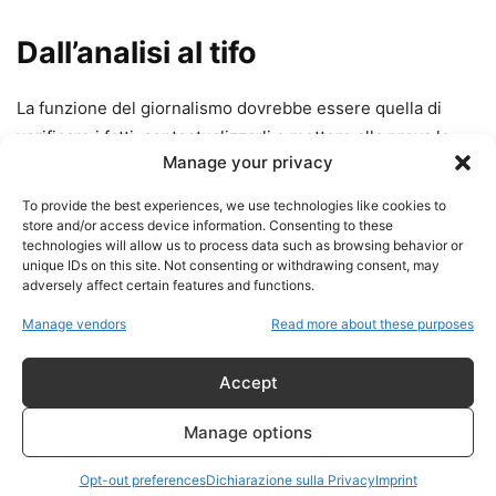
Dall’analisi al tifo
La funzione del giornalismo dovrebbe essere quella di
verificare i fatti, contestualizzarli e mettere alla prova le
Manage your privacy
proprie convinzioni.
To provide the best experiences, we use technologies like cookies to
Quando invece ogni notizia viene selezionata
store and/or access device information. Consenting to these
technologies will allow us to process data such as browsing behavior or
esclusivamente perché conferma una narrativa
unique IDs on this site. Not consenting or withdrawing consent, may
precostituita, il lavoro di analisi lascia spazio al tifo.
adversely affect certain features and functions.
Manage vendors
Read more about these purposes
Il risultato è un’informazione che smette di interrogarsi
sulla realtà e inizia semplicemente a cercare conferme
Accept
delle proprie convinzioni.
Manage options
È lo stesso fenomeno che questi ambienti hanno
contestato per anni ai grandi media.
Opt-out preferences
Dichiarazione sulla Privacy
Imprint