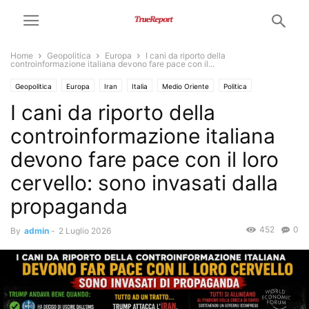
Home
Geopolitica
Europa
I cani da riporto della
controinformazione italiana devono fare pace con il...
Geopolitica
Europa
Iran
Italia
Medio Oriente
Politica
I cani da riporto della
Propaganda
Trump
USA
controinformazione italiana
devono fare pace con il loro
cervello: sono invasati dalla
propaganda
452
0
By
admin
-
2 Luglio 2026