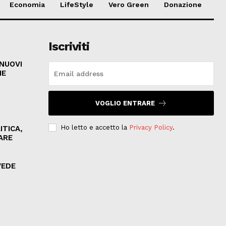
Economia
LifeStyle
Vero Green
Donazione
Iscriviti
 NUOVI
HE
VOGLIO ENTRARE
Ho letto e accetto la
Privacy Policy
.
ITICA,
ARE
VEDE