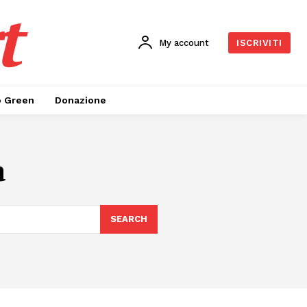
t
My account
ISCRIVITI
o Green
Donazione
a
SEARCH