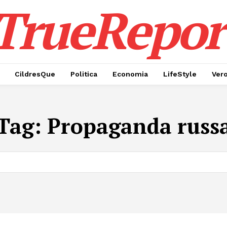
TrueRepor
CildresQue
Politica
Economia
LifeStyle
Ver
Tag:
Propaganda russ