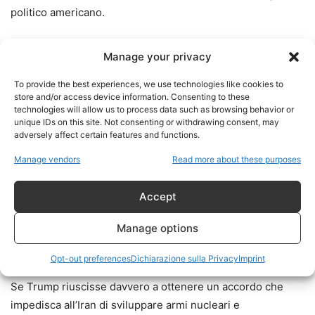
politico americano.
Ma un conto è riconoscere una radice culturale. Un altro
Manage your privacy
conto è trasformarla in dogma geopolitico.
To provide the best experiences, we use technologies like cookies to
store and/or access device information. Consenting to these
La diplomazia richiede freddezza. Richiede distanza.
technologies will allow us to process data such as browsing behavior or
Richiede capacità di parlare anche con il nemico.
unique IDs on this site. Not consenting or withdrawing consent, may
adversely affect certain features and functions.
Soprattutto quando l’alternativa è la guerra permanente.
Manage vendors
Read more about these purposes
L’Iran non è un attore innocente. È una potenza regionale
dura, ideologica, con reti di influenza militare e politica in
Accept
Medio Oriente. Ma proprio per questo non può essere
Manage options
gestito soltanto con slogan, sanzioni eterne e minacce
rituali.
Opt-out preferences
Dichiarazione sulla Privacy
Imprint
Se Trump riuscisse davvero a ottenere un accordo che
impedisca all’Iran di sviluppare armi nucleari e