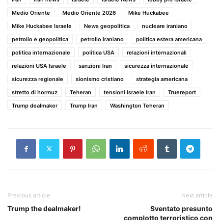
Medio Oriente
Medio Oriente 2026
Mike Huckabee
Mike Huckabee Israele
News geopolitica
nucleare iraniano
petrolio e geopolitica
petrolio iraniano
politica estera americana
politica internazionale
politica USA
relazioni internazionali
relazioni USA Israele
sanzioni Iran
sicurezza internazionale
sicurezza regionale
sionismo cristiano
strategia americana
stretto di hormuz
Teheran
tensioni Israele Iran
Truereport
Trump dealmaker
Trump Iran
Washington Teheran
Previous article
Next article
Trump the dealmaker!
Sventato presunto
complotto terroristico con