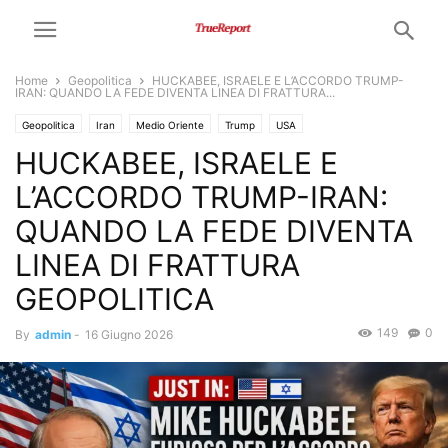
Home
Geopolitica
HUCKABEE, ISRAELE E L’ACCORDO TRUMP-
IRAN: QUANDO LA FEDE DIVENTA LINEA DI FRATTURA...
Geopolitica
Iran
Medio Oriente
Trump
USA
HUCKABEE, ISRAELE E
L’ACCORDO TRUMP-IRAN:
QUANDO LA FEDE DIVENTA
LINEA DI FRATTURA
GEOPOLITICA
149
0
By
admin
-
16 Giugno 2026