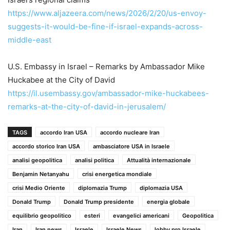
https://www.aljazeera.com/news/2026/2/20/us-envoy-
suggests-it-would-be-fine-if-israel-expands-across-
middle-east
U.S. Embassy in Israel – Remarks by Ambassador Mike
Huckabee at the City of David
https://il.usembassy.gov/ambassador-mike-huckabees-
remarks-at-the-city-of-david-in-jerusalem/
TAGS
accordo Iran USA
accordo nucleare Iran
accordo storico Iran USA
ambasciatore USA in Israele
analisi geopolitica
analisi politica
Attualità internazionale
Benjamin Netanyahu
crisi energetica mondiale
crisi Medio Oriente
diplomazia Trump
diplomazia USA
Donald Trump
Donald Trump presidente
energia globale
equilibrio geopolitico
esteri
evangelici americani
Geopolitica
Iran
Iran news
Israele
Israele News
lobby pro Israele