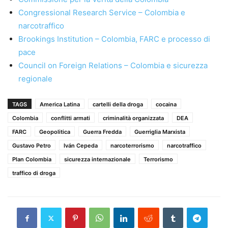
Congressional Research Service – Colombia e
narcotraffico
Brookings Institution – Colombia, FARC e processo di
pace
Council on Foreign Relations – Colombia e sicurezza
regionale
TAGS
America Latina
cartelli della droga
cocaina
Colombia
conflitti armati
criminalità organizzata
DEA
FARC
Geopolitica
Guerra Fredda
Guerriglia Marxista
Gustavo Petro
Iván Cepeda
narcoterrorismo
narcotraffico
Plan Colombia
sicurezza internazionale
Terrorismo
traffico di droga