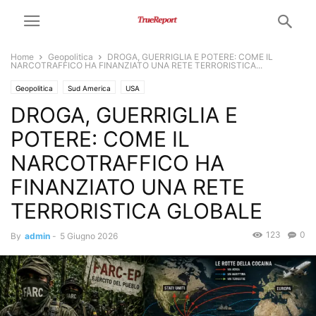
Home
Geopolitica
DROGA, GUERRIGLIA E POTERE: COME IL
NARCOTRAFFICO HA FINANZIATO UNA RETE TERRORISTICA...
Geopolitica
Sud America
USA
DROGA, GUERRIGLIA E
POTERE: COME IL
NARCOTRAFFICO HA
FINANZIATO UNA RETE
TERRORISTICA GLOBALE
123
0
By
admin
-
5 Giugno 2026