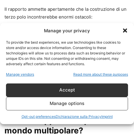
Il rapporto ammette apertamente che la costruzione di un
terzo polo incontrerebbe enormi ostacoli:
Manage your privacy
dipendenza militare europea dagli Stati Uniti;
divergenze economiche tra i possibili membri;
To provide the best experiences, we use technologies like cookies to
rischio di ritorsioni commerciali da parte di Washington
store and/or access device information. Consenting to these
technologies will allow us to process data such as browsing behavior or
e Pechino;
unique IDs on this site. Not consenting or withdrawing consent, may
assenza di una vera leadership egemone all’interno del
adversely affect certain features and functions.
blocco.
Manage vendors
Read more about these purposes
In altre parole, gli stessi autori riconoscono che il progetto
Accept
richiederebbe una trasformazione geopolitica di portata
storica.
Manage options
Opt-out preferences
Dichiarazione sulla Privacy
Imprint
Dietro il rapporto: la paura di un
mondo multipolare?