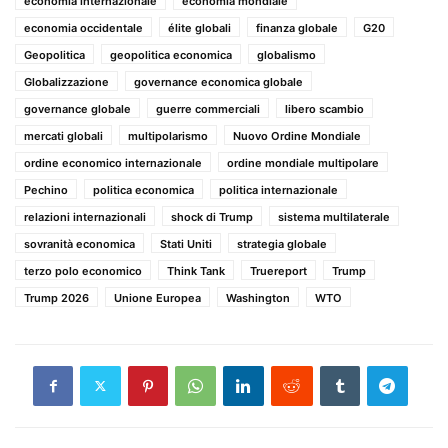
economia internazionale
economia mondiale
economia occidentale
élite globali
finanza globale
G20
Geopolitica
geopolitica economica
globalismo
Globalizzazione
governance economica globale
governance globale
guerre commerciali
libero scambio
mercati globali
multipolarismo
Nuovo Ordine Mondiale
ordine economico internazionale
ordine mondiale multipolare
Pechino
politica economica
politica internazionale
relazioni internazionali
shock di Trump
sistema multilaterale
sovranità economica
Stati Uniti
strategia globale
terzo polo economico
Think Tank
Truereport
Trump
Trump 2026
Unione Europea
Washington
WTO