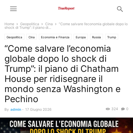
Home
Geopolitica
Cina
“Come salvare l’economia globale dopo lo
shock di Trump”: il piano di...
Geopolitica
Cina
Economia e Finanza
Europa
Russia
Trump
“Come salvare l’economia
USA
globale dopo lo shock di
Trump”: il piano di Chatham
House per ridisegnare il
mondo senza Washington e
Pechino
324
0
By
admin
-
17 Giugno 2026