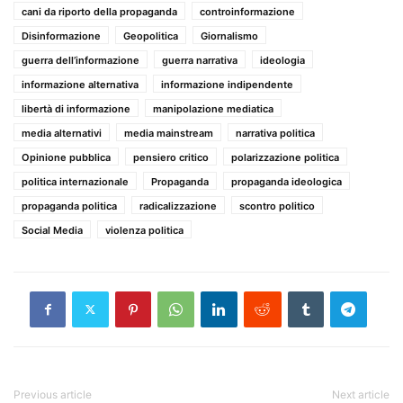
cani da riporto della propaganda
controinformazione
Disinformazione
Geopolitica
Giornalismo
guerra dell’informazione
guerra narrativa
ideologia
informazione alternativa
informazione indipendente
libertà di informazione
manipolazione mediatica
media alternativi
media mainstream
narrativa politica
Opinione pubblica
pensiero critico
polarizzazione politica
politica internazionale
Propaganda
propaganda ideologica
propaganda politica
radicalizzazione
scontro politico
Social Media
violenza politica
Previous article
Next article