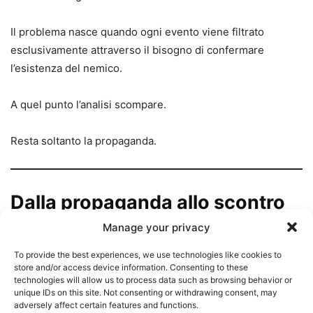
Il problema nasce quando ogni evento viene filtrato
esclusivamente attraverso il bisogno di confermare
l’esistenza del nemico.
A quel punto l’analisi scompare.
Resta soltanto la propaganda.
Dalla propaganda allo scontro
sociale
Manage your privacy
To provide the best experiences, we use technologies like cookies to
Il linguaggio ha conseguenze.
store and/or access device information. Consenting to these
technologies will allow us to process data such as browsing behavior or
unique IDs on this site. Not consenting or withdrawing consent, may
Quando per anni si ripete che l’avversario politico è un
adversely affect certain features and functions.