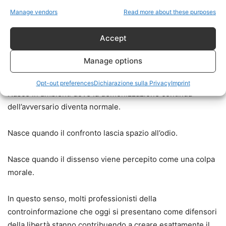
criminale, un dittatore, un mostro o una minaccia
Manage vendors
Read more about these purposes
esistenziale per l’umanità, qualcuno finirà inevitabilmente
per prendere sul serio quelle parole.
Accept
La storia dimostra che la violenza politica raramente nasce
Manage options
dal nulla.
Opt-out preferences
Dichiarazione sulla Privacy
Imprint
Nasce in ambienti dove la demonizzazione continua
dell’avversario diventa normale.
Nasce quando il confronto lascia spazio all’odio.
Nasce quando il dissenso viene percepito come una colpa
morale.
In questo senso, molti professionisti della
controinformazione che oggi si presentano come difensori
della libertà stanno contribuendo a creare esattamente il