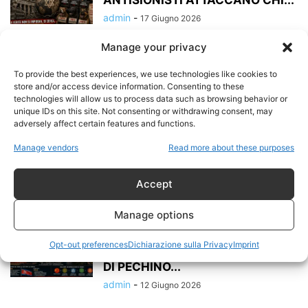
ANTISIONISTI ATTACCANO CHI...
admin
-
17 Giugno 2026
Manage your privacy
I CANI DA RIPORTO DELLA
PROPAGANDA: QUANDO LA
To provide the best experiences, we use technologies like cookies to
CONTROINFORMAZIONE DIFENDE
store and/or access device information. Consenting to these
IL...
technologies will allow us to process data such as browsing behavior or
admin
-
unique IDs on this site. Not consenting or withdrawing consent, may
17 Giugno 2026
adversely affect certain features and functions.
“Come salvare l’economia globale
Manage vendors
Read more about these purposes
dopo lo shock di Trump”: il
piano...
Accept
admin
-
17 Giugno 2026
Manage options
LA CINA HA ABBANDONATO IL
MARXISMO? LA
Opt-out preferences
Dichiarazione sulla Privacy
Imprint
TRASFORMAZIONE SILENZIOSA
DI PECHINO...
admin
-
12 Giugno 2026